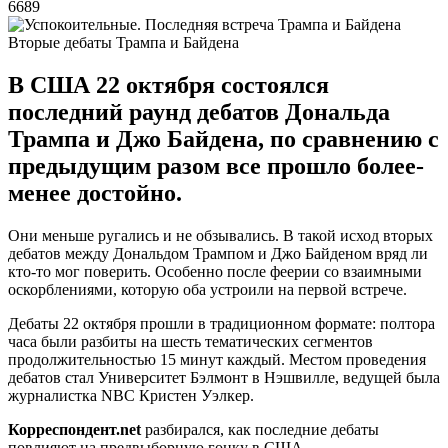
6689
Вторые дебаты Трампа и Байдена
В США 22 октября состоялся
последний раунд дебатов Дональда
Трампа и Джо Байдена, по сравнению с
предыдущим разом все прошло более-
менее достойно.
Они меньше ругались и не обзывались. В такой исход вторых
дебатов между Дональдом Трампом и Джо Байденом вряд ли
кто-то мог поверить. Особенно после феерии со взаимными
оскорблениями, которую оба устроили на первой встрече.
Дебаты 22 октября прошли в традиционном формате: полтора
часа были разбиты на шесть тематических сегментов
продолжительностью 15 минут каждый. Местом проведения
дебатов стал Университет Бэлмонт в Нэшвилле, ведущей была
журналистка NBC Кристен Уэлкер.
Корреспондент.
net
разбирался, как последние дебаты
повлияют на предвыборную гонку в США.