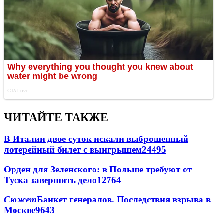
ЧИТАЙТЕ ТАКЖЕ
В Италии двое суток искали выброшенный
лотерейный билет с выигрышем
24495
Орден для Зеленского: в Польше требуют от
Туска завершить дело
12764
Сюжет
Банкет генералов. Последствия взрыва в
Москве
9643