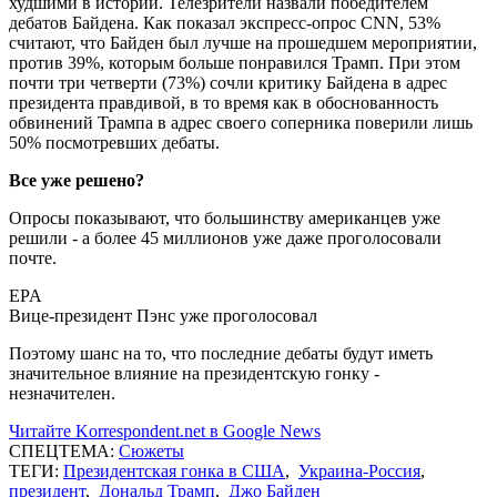
худшими в истории. Телезрители назвали победителем
дебатов Байдена. Как показал экспресс-опрос CNN, 53%
считают, что Байден был лучше на прошедшем мероприятии,
против 39%, которым больше понравился Трамп. При этом
почти три четверти (73%) сочли критику Байдена в адрес
президента правдивой, в то время как в обоснованность
обвинений Трампа в адрес своего соперника поверили лишь
50% посмотревших дебаты.
Все уже решено?
Опросы показывают, что большинству американцев уже
решили - а более 45 миллионов уже даже проголосовали
почте.
EPA
Вице-президент Пэнс уже проголосовал
Поэтому шанс на то, что последние дебаты будут иметь
значительное влияние на президентскую гонку -
незначителен.
Читайте Korrespondent.net в Google News
СПЕЦТЕМА:
Сюжеты
ТЕГИ:
Президентская гонка в США
,
Украина-Россия
,
президент
,
Дональд Трамп
,
Джо Байден