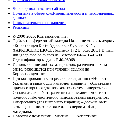
Договор пользования сайтом
Политика в сфере конфиденциальности и персональных
данных
Пользовательское соглашение
Редакция
© 2000-2026, Korrespondent.net
Субъект в сфере онлайн-медиа Название онлайн-медиа -
«КореспонденТ.net» Адрес: 02091, місто Київ,
ХАРКІВСЬКЕ ШОСЕ, будинок 172-Б, офіс 208/1 E-mail:
sunlight@mediadim.com.ua
Телефон: 044-205-43-00
Идентификатор медиа - R40-06068
Использование любых материалов, размещённых на
сайте, разрешается при условии ссылки на
Корреспондент.net.
При копировании материалов со страницы «Новости
Украины и мира», для интернет-изданий – обязательна
прямая открытая для поисковых систем гиперссылка.
Ссылка должна быть размещена в независимости от
полного либо частичного использования материалов.
Гиперссылка (для интернет- изданий) – должна быть
размещена в подзаголовке или в первом абзаце
материала.
Новости с пометками "Мнение", "Экспертиза",