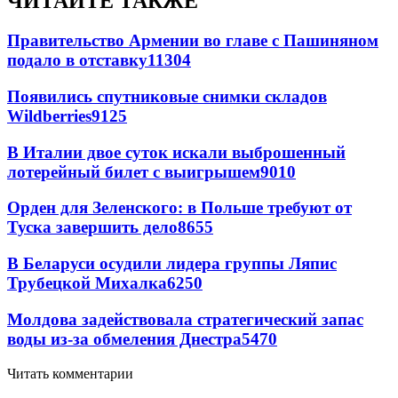
ЧИТАЙТЕ ТАКЖЕ
Правительство Армении во главе с Пашиняном
подало в отставку
11304
Появились спутниковые снимки складов
Wildberries
9125
В Италии двое суток искали выброшенный
лотерейный билет с выигрышем
9010
Орден для Зеленского: в Польше требуют от
Туска завершить дело
8655
В Беларуси осудили лидера группы Ляпис
Трубецкой Михалка
6250
Молдова задействовала стратегический запас
воды из-за обмеления Днестра
5470
Читать комментарии