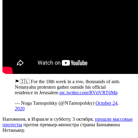
🏴🇮🇱 For the 18th week in a row, thousands of anti-
Netanyahu protesters gather outside his official
residence in Jerusalem
pic.twitter.com/RVriVRT6Mp
— Noga Tarnopolsky (@NTarnopolsky)
October 24,
2020
Напомним, в Израиле в субботу, 3 октября,
прошли массовые
протесты
против премьер-министра страны Биньямина
Нетаньяху.