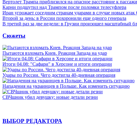
Вертолет Трампа приблизился на опасное расстояние к пассаж
Карни подшутил над Трампом после поломки телесуфлера
Иран угрожает соседним странам ударами в случае новых ат
Второй за день: в России похоронили еще одного генерала
В третий раз за две недели: в Грузии произошел масштабный б
Сюжеты
Пытаются взломать Киев. Реакция Запада на удар
Итоги 04.08: "Сафари" в Херсоне и итоги операции
Удары по России. Чего достигла 40-дневная операция
Нападения на украинцев в Польше. Как изменить ситуацию
СВЧшник убил девушку: новые детали резни
ВЫБОР РЕДАКТОРА