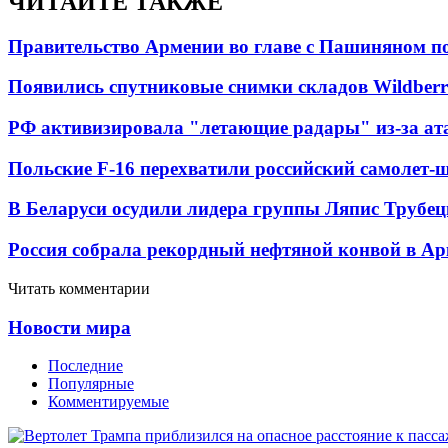
ЧИТАЙТЕ ТАКЖЕ
Правительство Армении во главе с Пашиняном по
Появились спутниковые снимки складов Wildberr
РФ активизировала "летающие радары" из-за а
Польские F-16 перехватили российский самолет-
В Беларуси осудили лидера группы Ляпис Трубе
Россия собрала рекордный нефтяной конвой в Ар
Читать комментарии
Новости мира
Последние
Популярные
Комментируемые