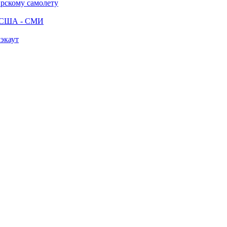
ирскому самолету
ак США - СМИ
лэкаут