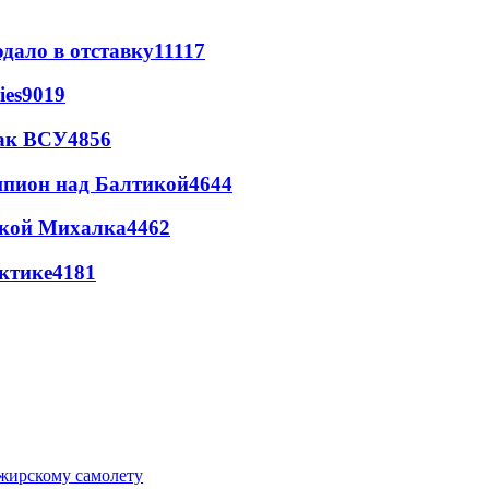
дало в отставку
11117
ies
9019
так ВСУ
4856
шпион над Балтикой
4644
цкой Михалка
4462
ктике
4181