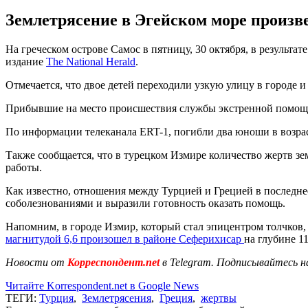
Землетрясение в Эгейском море произв
На греческом острове Самос в пятницу, 30 октября, в результат
издание
The National Herald
.
Отмечается, что двое детей переходили узкую улицу в городе и 
Прибывшие на место происшествия службы экстренной помощи
По информации телеканала ERT-1, погибли два юноши в возраст
Также сообщается, что в турецком Измире количество жертв зе
работы.
Как известно, отношения между Турцией и Грецией в последнее 
соболезнованиями и выразили готовность оказать помощь.
Напомним, в городе Измир, который стал эпицентром толчков
магнитудой 6,6 произошел в районе Сеферихисар
на глубине 1
Новости от
Корреспондент.net
в Telegram. Подписывайтесь н
Читайте Korrespondent.net в Google News
ТЕГИ:
Турция
,
Землетрясения
,
Греция
,
жертвы