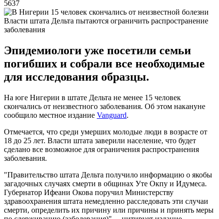
5637
Власти штата Дельта пытаются ограничить распространение
заболевания
Эпидемиологи уже посетили семьи
погибших и собрали все необходимые
для исследования образцы.
На юге Нигерии в штате Дельта не менее 15 человек
скончались от неизвестного заболевания. Об этом накануне
сообщило местное издание
Vanguard
.
Отмечается, что среди умерших молодые люди в возрасте от
18 до 25 лет. Власти штата заверили население, что будет
сделано все возможное для ограничения распространения
заболевания.
"Правительство штата Дельта получило информацию о якобы
загадочных случаях смерти в общинах Уте Окпу и Идумеса.
Губернатор Ифеани Окова поручил Министерству
здравоохранения штата немедленно расследовать эти случаи
смерти, определить их причину или причины и принять меры
по сдерживанию (заболевания)", – цитирует издание