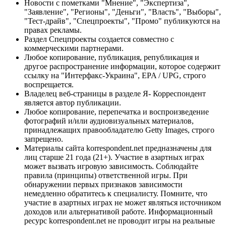
Новости с пометками "Мнение", "Экспертиза",
"Заявление", "Регионы", "Деньги", "Власть", "Выборы",
"Тест-драйв", "Спецпроекты", "Промо" публикуются на
правах рекламы.
Раздел Спецпроекты создается совместно с
коммерческими партнерами.
Любое копирование, публикация, републикация и
другое распространение информации, которое содержит
ссылку на "Интерфакс-Украина", EPA / UPG, строго
воспрещается.
Владелец веб-страницы в разделе Я- Корреспондент
является автор публикации.
Любое копирование, перепечатка и воспроизведение
фотографий и/или аудиовизуальных материалов,
принадлежащих правообладателю Getty Images, строго
запрещено.
Материалы сайта korrespondent.net предназначены для
лиц старше 21 года (21+). Участие в азартных играх
может вызвать игровую зависимость. Соблюдайте
правила (принципы) ответственной игры. При
обнаружении первых признаков зависимости
немедленно обратитесь к специалисту. Помните, что
участие в азартных играх не может являться источником
доходов или альтернативой работе. Информационный
ресурс korrespondent.net не проводит игры на реальные