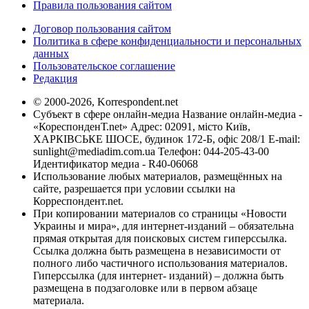
Правила пользования сайтом
Договор пользования сайтом
Политика в сфере конфиденциальности и персональных
данных
Пользовательское соглашение
Редакция
© 2000-2026, Korrespondent.net
Субъект в сфере онлайн-медиа Название онлайн-медиа -
«КореспонденТ.net» Адрес: 02091, місто Київ,
ХАРКІВСЬКЕ ШОСЕ, будинок 172-Б, офіс 208/1 E-mail:
sunlight@mediadim.com.ua
Телефон: 044-205-43-00
Идентификатор медиа - R40-06068
Использование любых материалов, размещённых на
сайте, разрешается при условии ссылки на
Корреспондент.net.
При копировании материалов со страницы «Новости
Украины и мира», для интернет-изданий – обязательна
прямая открытая для поисковых систем гиперссылка.
Ссылка должна быть размещена в независимости от
полного либо частичного использования материалов.
Гиперссылка (для интернет- изданий) – должна быть
размещена в подзаголовке или в первом абзаце
материала.