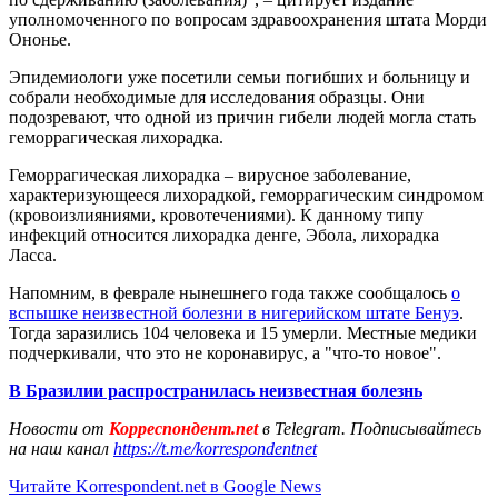
уполномоченного по вопросам здравоохранения штата Морди
Ононье.
Эпидемиологи уже посетили семьи погибших и больницу и
собрали необходимые для исследования образцы. Они
подозревают, что одной из причин гибели людей могла стать
геморрагическая лихорадка.
Геморрагическая лихорадка – вирусное заболевание,
характеризующееся лихорадкой, геморрагическим синдромом
(кровоизлияниями, кровотечениями). К данному типу
инфекций относится лихорадка денге, Эбола, лихорадка
Ласса.
Напомним, в феврале нынешнего года также сообщалось
о
вспышке неизвестной болезни в нигерийском штате Бенуэ
.
Тогда заразились 104 человека и 15 умерли. Местные медики
подчеркивали, что это не коронавирус, а "что-то новое".
В Бразилии распространилась неизвестная болезнь
Новости от
Корреспондент.net
в Telegram. Подписывайтесь
на наш канал
https://t.me/korrespondentnet
Читайте Korrespondent.net в Google News