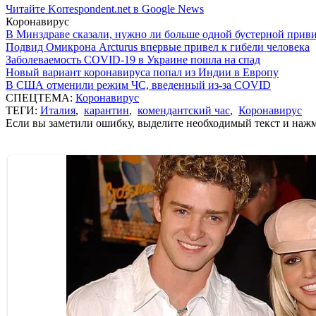
Читайте Korrespondent.net в Google News
Коронавирус
В Минздраве сказали, нужно ли больше одной бустерной прив
Подвид Омикрона Arcturus впервые привел к гибели человека
Заболеваемость COVID-19 в Украине пошла на спад
Новый вариант коронавируса попал из Индии в Европу
В США отменили режим ЧС, введенный из-за COVID
СПЕЦТЕМА:
Коронавирус
ТЕГИ:
Италия
,
карантин
,
комендантский час
,
Коронавирус
Если вы заметили ошибку, выделите необходимый текст и нажми