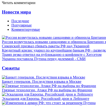
Читать комментарии
Новости мира
Последние
Популярные
Комментируемые
Россия возмутилась новыми санкциями и обвинила Британию 
Сикорский призвал сбивать ракеты РФ над Украиной
Кредитный кризис ударил по крупнейшим банкам РФ - разведк
Трамп резко ответил на публикацию о конфликте с Хегсетом
Украина поставила Путина перед дилеммой - СМИ
Сюжеты
Банкет генералов. Последствия взрыва в Москве
Грязные технологии. Атаки РФ на выборы во Франции
Эскалация для Европы. Российский дрон в Лейпциге