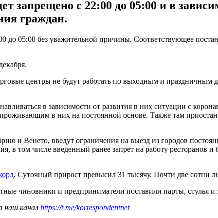
т запрещено с 22:00 до 05:00 и в зависи
ния граждан.
22:00 до 05:00 без уважительной причины. Соответствующее пос
декабря.
 торговые центры не будут работать по выходным и праздничным
авливаться в зависимости от развития в них ситуации с корона
е проживающим в них на постоянной основе. Также там приостан
брию и Венето, введут ограничения на выезд из городов постоян
ия, в том числе введенный ранее запрет на работу ресторанов и 
корд
. Суточный прирост превысил 31 тысячу. Почти две сотни 
стные чиновники и предприниматели поставили парты, стулья и з
а наш канал
https://t.me/korrespondentnet