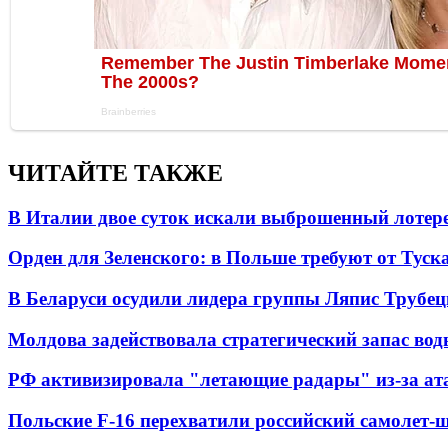
ЧИТАЙТЕ ТАКЖЕ
В Италии двое суток искали выброшенный лоте
Орден для Зеленского: в Польше требуют от Туск
В Беларуси осудили лидера группы Ляпис Трубе
Молдова задействовала стратегический запас вод
РФ активизировала "летающие радары" из-за а
Польские F-16 перехватили российский самолет-