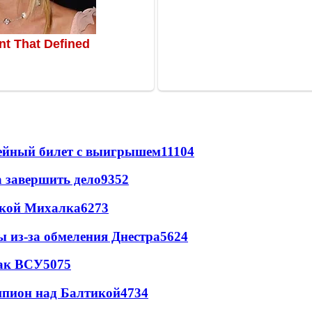
рейный билет с выигрышем
11104
а завершить дело
9352
цкой Михалка
6273
ы из-за обмеления Днестра
5624
так ВСУ
5075
шпион над Балтикой
4734