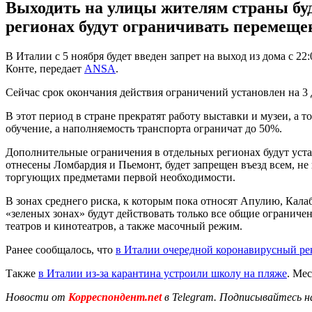
Выходить на улицы жителям страны буде
регионах будут ограничивать перемеще
В Италии с 5 ноября будет введен запрет на выход из дома с 
Конте, передает
ANSA
.
Сейчас срок окончания действия ограничений установлен на 3 
В этот период в стране прекратят работу выставки и музеи, а
обучение, а наполняемость транспорта ограничат до 50%.
Дополнительные ограничения в отдельных регионах будут устан
отнесены Ломбардия и Пьемонт, будет запрещен въезд всем, н
торгующих предметами первой необходимости.
В зонах среднего риска, к которым пока относят Апулию, Кала
«зеленых зонах» будут действовать только все общие ограничен
театров и кинотеатров, а также масочный режим.
Ранее сообщалось, что
в Италии очередной коронавирусный ре
Также
в Италии из-за карантина устроили школу на пляже
. Ме
Новости от
Корреспондент.net
в Telegram. Подписывайтесь н