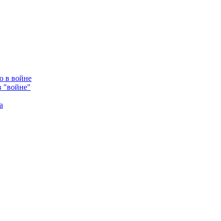
в "войне"
а