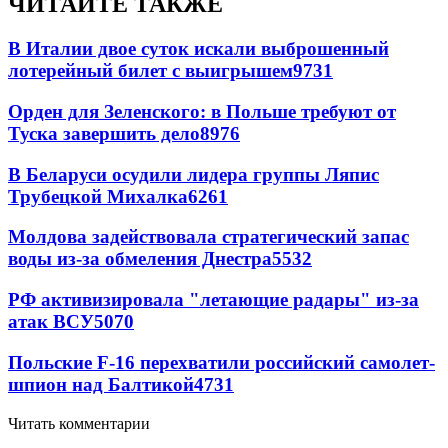
ЧИТАЙТЕ ТАКЖЕ
В Италии двое суток искали выброшенный
лотерейный билет с выигрышем
9731
Орден для Зеленского: в Польше требуют от
Туска завершить дело
8976
В Беларуси осудили лидера группы Ляпис
Трубецкой Михалка
6261
Молдова задействовала стратегический запас
воды из-за обмеления Днестра
5532
РФ активизировала "летающие радары" из-за
атак ВСУ
5070
Польские F-16 перехватили российский самолет-
шпион над Балтикой
4731
Читать комментарии