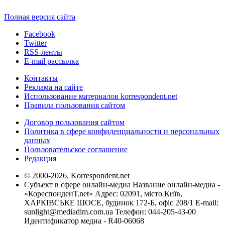
Полная версия сайта
Facebook
Twitter
RSS-ленты
E-mail рассылка
Контакты
Реклама на сайте
Использование материалов korrespondent.net
Правила пользования сайтом
Договор пользования сайтом
Политика в сфере конфиденциальности и персональных
данных
Пользовательское соглашение
Редакция
© 2000-2026, Korrespondent.net
Субъект в сфере онлайн-медиа Название онлайн-медиа -
«КореспонденТ.net» Адрес: 02091, місто Київ,
ХАРКІВСЬКЕ ШОСЕ, будинок 172-Б, офіс 208/1 E-mail:
sunlight@mediadim.com.ua
Телефон: 044-205-43-00
Идентификатор медиа - R40-06068