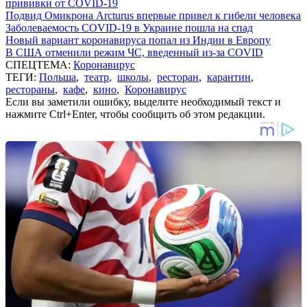
прививки от COVID-19
Подвид Омикрона Arcturus впервые привел к гибели человека
Заболеваемость COVID-19 в Украине пошла на спад
Новый вариант коронавируса попал из Индии в Европу
В США отменили режим ЧС, введенный из-за COVID
СПЕЦТЕМА:
Коронавирус
ТЕГИ:
Польша
,
театр
,
школы
,
ресторан
,
карантин
,
рестораны
,
кафе
,
кино
,
Коронавирус
Если вы заметили ошибку, выделите необходимый текст и
нажмите Ctrl+Enter, чтобы сообщить об этом редакции.