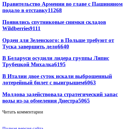
Правительство Армении во главе с Пашиняном
подало в отставку
11268
Появились спутниковые снимки складов
Wildberries
9111
Орден для Зеленского: в Польше требуют от
Туска завершить дело
6640
В Беларуси осудили лидера группы Ляпис
Трубецкой Михалка
6195
В Италии двое суток искали выброшенный
лотерейный билет с выигрышем
6063
Молдова задействовала стратегический запас
воды из-за обмеления Днестра
5065
Читать комментарии
Полная версия сайта