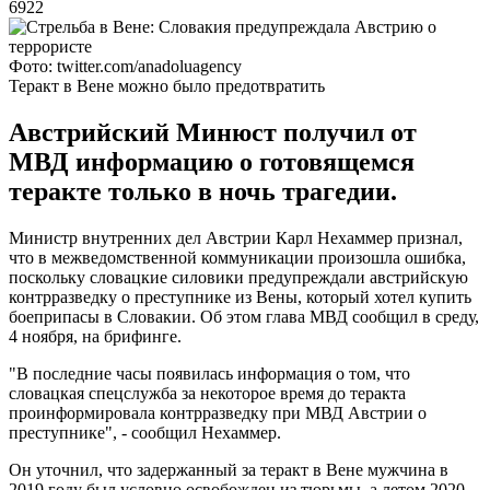
6922
Фото: twitter.com/anadoluagency
Теракт в Вене можно было предотвратить
Австрийский Минюст получил от
МВД информацию о готовящемся
теракте только в ночь трагедии.
Министр внутренних дел Австрии Карл Нехаммер признал,
что в межведомственной коммуникации произошла ошибка,
поскольку словацкие силовики предупреждали австрийскую
контрразведку о преступнике из Вены, который хотел купить
боеприпасы в Словакии. Об этом глава МВД сообщил в среду,
4 ноября, на брифинге.
"В последние часы появилась информация о том, что
словацкая спецслужба за некоторое время до теракта
проинформировала контрразведку при МВД Австрии о
преступнике", - сообщил Нехаммер.
Он уточнил, что задержанный за теракт в Вене мужчина в
2019 году был условно освобожден из тюрьмы, а летом 2020-