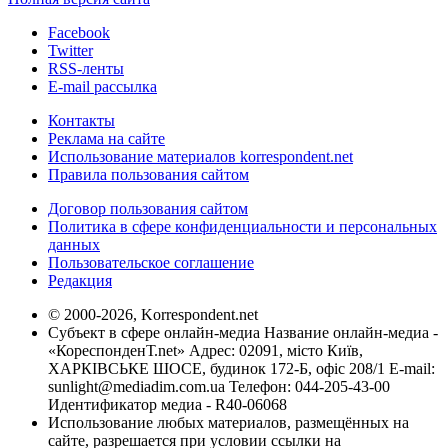
Facebook
Twitter
RSS-ленты
E-mail рассылка
Контакты
Реклама на сайте
Использование материалов korrespondent.net
Правила пользования сайтом
Договор пользования сайтом
Политика в сфере конфиденциальности и персональных
данных
Пользовательское соглашение
Редакция
© 2000-2026, Korrespondent.net
Субъект в сфере онлайн-медиа Название онлайн-медиа -
«КореспонденТ.net» Адрес: 02091, місто Київ,
ХАРКІВСЬКЕ ШОСЕ, будинок 172-Б, офіс 208/1 E-mail:
sunlight@mediadim.com.ua
Телефон: 044-205-43-00
Идентификатор медиа - R40-06068
Использование любых материалов, размещённых на
сайте, разрешается при условии ссылки на