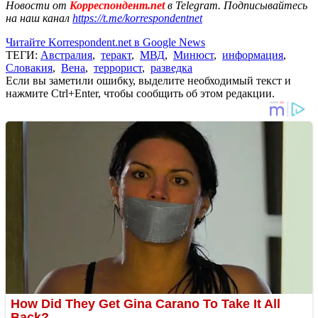
Новости от
Корреспондент.net
в Telegram. Подписывайтесь
на наш канал
https://t.me/korrespondentnet
Читайте Korrespondent.net в Google News
ТЕГИ:
Австралия
,
теракт
,
МВД
,
Минюст
,
информация
,
Словакия
,
Вена
,
террорист
,
разведка
Если вы заметили ошибку, выделите необходимый текст и
нажмите Ctrl+Enter, чтобы сообщить об этом редакции.