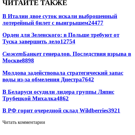
ЧИТАЙТЕ ТАКЖЕ
В Италии двое суток искали выброшенный
лотерейный билет с выигрышем
24477
Орден для Зеленского: в Польше требуют от
Туска завершить дело
12754
Сюжет
Банкет генералов. Последствия взрыва в
Москве
8898
Молдова задействовала стратегический запас
воды из-за обмеления Днестра
7642
В Беларуси осудили лидера группы Ляпис
Трубецкой Михалка
4862
В РФ горит очередной склад Wildberries
3921
Читать комментарии