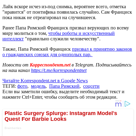
Лайк вскоре исчез из-под снимка, вероятнее всего, отметка
"нравится" от понтифика появилась случайно. Сам Франциск
пока никак не отреагировал на случившееся.
Ранее Папа Римский Франциск призвал верующих по всему
миру молиться о том,
чтобы роботы и искусственный
интеллект
"правильно служили человечеству".
Также, Папа Римский Франциск
призвал к принятию законов
о гражданских союзах для однополых пар.
Новости от
Корреспондент.net
в Telegram. Подписывайтесь
на наш канал
https://t.me/korrespondentnet
Читайте Korrespondent.net в Google News
ТЕГИ:
фото
,
модель
,
Папа Римский
,
соцсети
Если вы заметили ошибку, выделите необходимый текст и
нажмите Ctrl+Enter, чтобы сообщить об этом редакции.