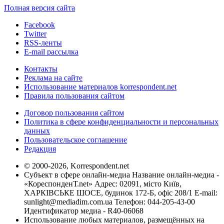
Полная версия сайта
Facebook
Twitter
RSS-ленты
E-mail рассылка
Контакты
Реклама на сайте
Использование материалов korrespondent.net
Правила пользования сайтом
Договор пользования сайтом
Политика в сфере конфиденциальности и персональных
данных
Пользовательское соглашение
Редакция
© 2000-2026, Korrespondent.net
Субъект в сфере онлайн-медиа Название онлайн-медиа -
«КореспонденТ.net» Адрес: 02091, місто Київ,
ХАРКІВСЬКЕ ШОСЕ, будинок 172-Б, офіс 208/1 E-mail:
sunlight@mediadim.com.ua
Телефон: 044-205-43-00
Идентификатор медиа - R40-06068
Использование любых материалов, размещённых на