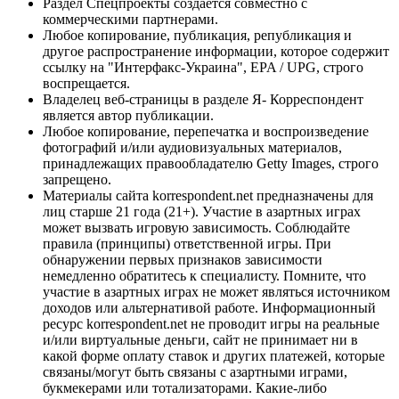
Раздел Спецпроекты создается совместно с
коммерческими партнерами.
Любое копирование, публикация, републикация и
другое распространение информации, которое содержит
ссылку на "Интерфакс-Украина", EPA / UPG, строго
воспрещается.
Владелец веб-страницы в разделе Я- Корреспондент
является автор публикации.
Любое копирование, перепечатка и воспроизведение
фотографий и/или аудиовизуальных материалов,
принадлежащих правообладателю Getty Images, строго
запрещено.
Материалы сайта korrespondent.net предназначены для
лиц старше 21 года (21+). Участие в азартных играх
может вызвать игровую зависимость. Соблюдайте
правила (принципы) ответственной игры. При
обнаружении первых признаков зависимости
немедленно обратитесь к специалисту. Помните, что
участие в азартных играх не может являться источником
доходов или альтернативой работе. Информационный
ресурс korrespondent.net не проводит игры на реальные
и/или виртуальные деньги, сайт не принимает ни в
какой форме оплату ставок и других платежей, которые
связаны/могут быть связаны с азартными играми,
букмекерами или тотализаторами. Какие-либо