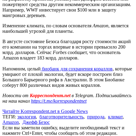
пожертвуют средства другим некоммерческим организациям.
Например, WWF инвестирует свои $100 млн в защиту
мангровых деревьев.
Изменение климата, по словам основателя
Amazon
, является
наибольшей угрозой для планеты.
В августе состояние Безоса благодаря росту стоимости акций
его компании на торгах впервые в истории превысило 200
млрд. долларов. Сейчас
Forbes
сообщает, что основатель
Amazon владеет 183 млрд. долларов.
Напомним, целый
биобанк для сохранения кораллов
, которые
умирают от плохой экологии, будет вскоре построен близ
Большого Барьерного рифа в Австралии. В этом Биобанке
соберут 800 различных видов живых кораллов.
Новости от
Корреспондент.net
в Telegram. Подписывайтесь
на наш канал
https://t.me/korrespondentnet
Читайте Korrespondent.net в Google News
ТЕГИ:
экология
,
благотворительность
,
природа
,
климат
,
Amazon
,
Джефф Безос
Если вы заметили ошибку, выделите необходимый текст и
нажмите Ctrl+Enter, чтобы сообщить об этом редакции.