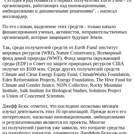
"Сегодня я рад объявить о первых получателях
Earth Fund
- 16
организациях, работающих над инновационными,
амбициозными и динамичными решениями", - написал
миллиардер.
По его словам, выделение этих средств - только начало
финансирования ученых, активистов, неправительственных
организаций, которые защищают будущее Земли.
Так, среди получателей средств от
Earth Fund
: институт
мировых ресурсов (WRI), Nature Conservancy, Всемирный
фонд дикой природы (WWF), Фонд защиты окружающей
среды (EDF) и Совет по защите природных ресурсов США
получат по $100 млн. Среди других получателей средств
Climate and Clean Energy Equity Fund, ClimateWorks Foundation,
Eden Reforestation Projects, Energy Foundation, The Hive Fund for
Climate and Gender Justice, NDN Collective, Rocky Mountain
Institute, Salk Institute for Biological Studies, Solutions Project
и Union of Concerned Scientists.
Джефф Безос отметил, что последние несколько месяцев
изучал деятельность этих 16 организаций. Прежде всего его
интересовало, насколько инновационными, амбициозными
и результативными являются их проекты. Многие
из получателей грантов уже заявили, что потратят средства
на разработку проектов, упомянутых Джеффом Безосом или