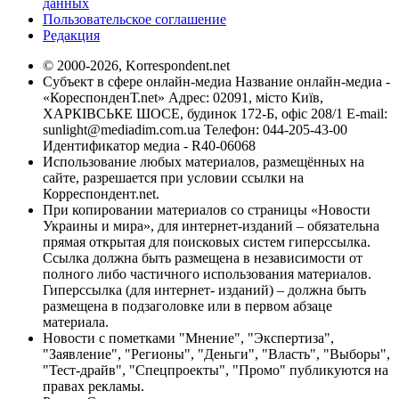
данных
Пользовательское соглашение
Редакция
© 2000-2026, Korrespondent.net
Субъект в сфере онлайн-медиа Название онлайн-медиа -
«КореспонденТ.net» Адрес: 02091, місто Київ,
ХАРКІВСЬКЕ ШОСЕ, будинок 172-Б, офіс 208/1 E-mail:
sunlight@mediadim.com.ua
Телефон: 044-205-43-00
Идентификатор медиа - R40-06068
Использование любых материалов, размещённых на
сайте, разрешается при условии ссылки на
Корреспондент.net.
При копировании материалов со страницы «Новости
Украины и мира», для интернет-изданий – обязательна
прямая открытая для поисковых систем гиперссылка.
Ссылка должна быть размещена в независимости от
полного либо частичного использования материалов.
Гиперссылка (для интернет- изданий) – должна быть
размещена в подзаголовке или в первом абзаце
материала.
Новости с пометками "Мнение", "Экспертиза",
"Заявление", "Регионы", "Деньги", "Власть", "Выборы",
"Тест-драйв", "Спецпроекты", "Промо" публикуются на
правах рекламы.