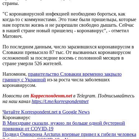
страны.
"С коронавирусной инфекцией необходимо бороться, как
когда-то с коммунистами. Это тоже были пришельцы, которые
нам портили жизнь и не разрешали свободно дышать. Сейчас
в нашей стране новый пришелец - коронавирус", - отметил
Матович.
По последним данным, число заразившихся коронавирусом в
Словакии превысило 87 тыс. От вызванных коронавирусом
осложнений за последние восемь с половиной месяцев в
стране умерли 526 жителей.
Напомним,
правительство Словакии временно закрыло
границу с Украиной
из-за роста числа заболевших
коронавирусом.
Новости от
Корреспондент.net
в Telegram. Подписывайтесь
на наш канал
https://t.me/korrespondentnet
Читайте Korrespondent.net в Google News
Коронавирус
В Минздраве сказали, нужно ли больше одной бустерной
прививки от COVID-19
Подвид Омикрона Arcturus впервые привел к гибели человека