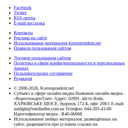
Facebook
Twitter
RSS-ленты
E-mail рассылка
Контакты
Реклама на сайте
Использование материалов korrespondent.net
Правила пользования сайтом
Договор пользования сайтом
Политика в сфере конфиденциальности и персональных
данных
Пользовательское соглашение
Редакция
© 2000-2026, Korrespondent.net
Субъект в сфере онлайн-медиа Название онлайн-медиа -
«КореспонденТ.net» Адрес: 02091, місто Київ,
ХАРКІВСЬКЕ ШОСЕ, будинок 172-Б, офіс 208/1 E-mail:
sunlight@mediadim.com.ua
Телефон: 044-205-43-00
Идентификатор медиа - R40-06068
Использование любых материалов, размещённых на
сайте, разрешается при условии ссылки на