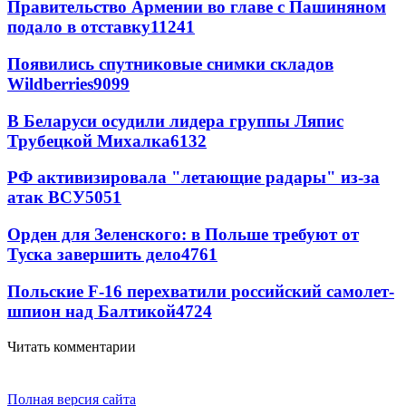
Правительство Армении во главе с Пашиняном
подало в отставку
11241
Появились спутниковые снимки складов
Wildberries
9099
В Беларуси осудили лидера группы Ляпис
Трубецкой Михалка
6132
РФ активизировала "летающие радары" из-за
атак ВСУ
5051
Орден для Зеленского: в Польше требуют от
Туска завершить дело
4761
Польские F-16 перехватили российский самолет-
шпион над Балтикой
4724
Читать комментарии
Полная версия сайта