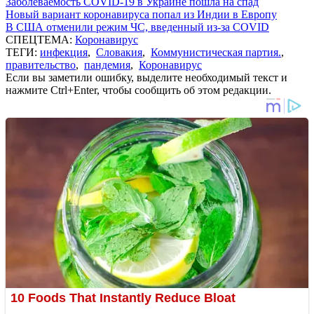
Заболеваемость COVID-19 в Украине пошла на спад
Новый вариант коронавируса попал из Индии в Европу
В США отменили режим ЧС, введенный из-за COVID
СПЕЦТЕМА:
Коронавирус
ТЕГИ:
инфекция
,
Словакия
,
Коммунистическая партия.
,
правительство
,
пандемия
,
Коронавирус
Если вы заметили ошибку, выделите необходимый текст и
нажмите Ctrl+Enter, чтобы сообщить об этом редакции.