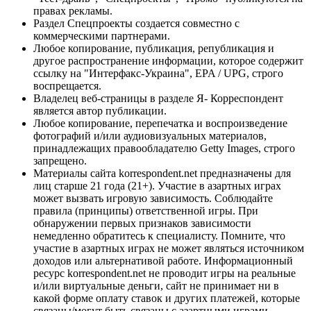
правах рекламы.
Раздел Спецпроекты создается совместно с
коммерческими партнерами.
Любое копирование, публикация, републикация и
другое распространение информации, которое содержит
ссылку на "Интерфакс-Украина", EPA / UPG, строго
воспрещается.
Владелец веб-страницы в разделе Я- Корреспондент
является автор публикации.
Любое копирование, перепечатка и воспроизведение
фотографий и/или аудиовизуальных материалов,
принадлежащих правообладателю Getty Images, строго
запрещено.
Материалы сайта korrespondent.net предназначены для
лиц старше 21 года (21+). Участие в азартных играх
может вызвать игровую зависимость. Соблюдайте
правила (принципы) ответственной игры. При
обнаружении первых признаков зависимости
немедленно обратитесь к специалисту. Помните, что
участие в азартных играх не может являться источником
доходов или альтернативой работе. Информационный
ресурс korrespondent.net не проводит игры на реальные
и/или виртуальные деньги, сайт не принимает ни в
какой форме оплату ставок и других платежей, которые
связаны/могут быть связаны с азартными играми,