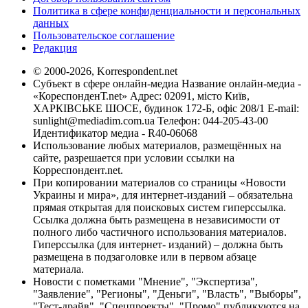
Политика в сфере конфиденциальности и персональных
данных
Пользовательское соглашение
Редакция
© 2000-2026, Korrespondent.net
Субъект в сфере онлайн-медиа Название онлайн-медиа -
«КореспонденТ.net» Адрес: 02091, місто Київ,
ХАРКІВСЬКЕ ШОСЕ, будинок 172-Б, офіс 208/1 E-mail:
sunlight@mediadim.com.ua
Телефон: 044-205-43-00
Идентификатор медиа - R40-06068
Использование любых материалов, размещённых на
сайте, разрешается при условии ссылки на
Корреспондент.net.
При копировании материалов со страницы «Новости
Украины и мира», для интернет-изданий – обязательна
прямая открытая для поисковых систем гиперссылка.
Ссылка должна быть размещена в независимости от
полного либо частичного использования материалов.
Гиперссылка (для интернет- изданий) – должна быть
размещена в подзаголовке или в первом абзаце
материала.
Новости с пометками "Мнение", "Экспертиза",
"Заявление", "Регионы", "Деньги", "Власть", "Выборы",
"Тест-драйв", "Спецпроекты", "Промо" публикуются на