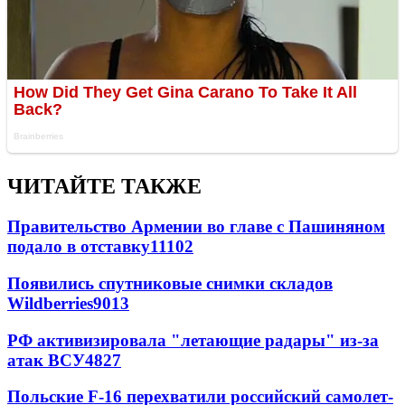
ЧИТАЙТЕ ТАКЖЕ
Правительство Армении во главе с Пашиняном
подало в отставку
11102
Появились спутниковые снимки складов
Wildberries
9013
РФ активизировала "летающие радары" из-за
атак ВСУ
4827
Польские F-16 перехватили российский самолет-