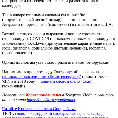
настроение и озабоченность 2020" и разместили их в
календаре.
Так в январе главными словами были bushfire
(разрушительный лесной пожар) в связи с пожарами в
Автралии и impeachment (импичмент) из-за событий в США.
Весной в список слов и выражений вошли: coronavirus
(коронавирус), COVID-19 (вызываемое новым коронавирусом
заболевание), lockdown (принудительные карантинные меры),
social distancing (социальное дистанцирование), reopening
(возобновление).
Одним из слов августа стало прилагательное "белорусский".
Напомним, в прошлом году Оксфордский словарь назвал
главным словосочетание climate emergency"
(климатическое
ЧП), а в 2018 году −
главным словом стало "toxic"
(токсичный).
Новости от
Корреспондент.net
в Telegram. Подписывайтесь
на наш канал
https://t.me/korrespondentnet
Читайте Korrespondent.net в Google News
ТЕГИ:
слово
,
оксфордский словарь
,
словарь
,
Оксфорд