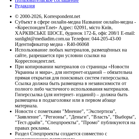
Пользовательское соглашение
Редакция
© 2000-2026, Korrespondent.net
Субъект в сфере онлайн-медиа Название онлайн-медиа -
«КореспонденТ.net» Адрес: 02091, місто Київ,
ХАРКІВСЬКЕ ШОСЕ, будинок 172-Б, офіс 208/1 E-mail:
sunlight@mediadim.com.ua
Телефон: 044-205-43-00
Идентификатор медиа - R40-06068
Использование любых материалов, размещённых на
сайте, разрешается при условии ссылки на
Корреспондент.net.
При копировании материалов со страницы «Новости
Украины и мира», для интернет-изданий – обязательна
прямая открытая для поисковых систем гиперссылка.
Ссылка должна быть размещена в независимости от
полного либо частичного использования материалов.
Гиперссылка (для интернет- изданий) – должна быть
размещена в подзаголовке или в первом абзаце
материала.
Новости с пометками "Мнение", "Экспертиза",
"Заявление", "Регионы", "Деньги", "Власть", "Выборы",
"Тест-драйв", "Спецпроекты", "Промо" публикуются на
правах рекламы.
Раздел Спецпроекты создается совместно с