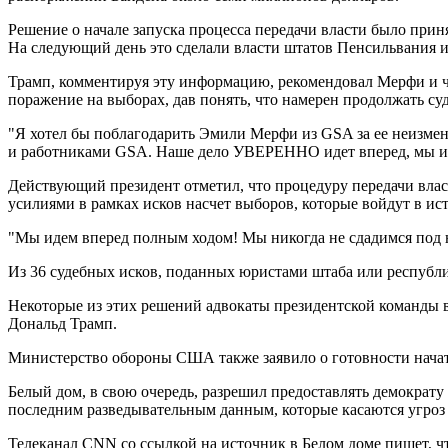
Решение о начале запуска процесса передачи власти было прин
На следующий день это сделали власти штатов Пенсильвания и
Трамп, комментируя эту информацию, рекомендовал Мерфи и чле
поражение на выборах, дав понять, что намерен продолжать суд
"Я хотел бы поблагодарить Эмили Мерфи из GSA за ее неизменн
и работниками GSA. Наше дело УВЕРЕННО идет вперед, мы и дал
Действующий президент отметил, что процедуру передачи влас
усилиями в рамках исков насчет выборов, которые войдут в 
"Мы идем вперед полным ходом! Мы никогда не сдадимся под н
Из 36 судебных исков, поданных юристами штаба или республи
Некоторые из этих решений адвокаты президентской команды в
Дональд Трамп.
Министерство обороны США также заявило о готовности начать
Белый дом, в свою очередь, разрешил предоставлять демократу 
последним разведывательным данным, которые касаются угро
Телеканал CNN со ссылкой на источник в Белом доме пишет, чт