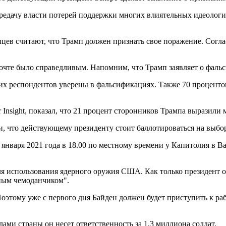
передачу власти потерей поддержки многих влиятельных идеоло
нцев считают, что Трамп должен признать свое поражение. Согла
очте было справедливым. Напомним, что Трамп заявляет о фальс
них респондентов уверены в фальсификациях. Также 70 проценто
r Insight, показал, что 21 процент сторонников Трампа выразили
, что действующему президенту стоит баллотироваться на выбор
января 2021 года в 18.00 по местному времени у Капитолия в В
я использования ядерного оружия США. Как только президент оф
рным чемоданчиком".
этому уже с первого дня Байден должен будет приступить к раб
ми страны он несет ответственность за 1,3 миллиона солдат.