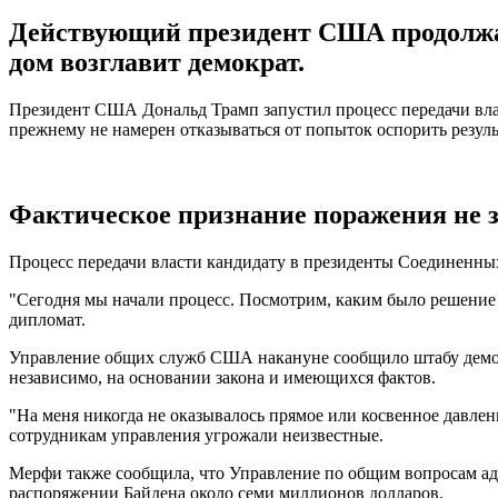
Действующий президент США продолжае
дом возглавит демократ.
Президент США Дональд Трамп запустил процесс передачи влас
прежнему не намерен отказываться от попыток оспорить резуль
Фактическое признание поражения не з
Процесс передачи власти кандидату в президенты Соединенны
"Сегодня мы начали процесс. Посмотрим, каким было решение Уп
дипломат.
Управление общих служб США накануне сообщило штабу демокр
независимо, на основании закона и имеющихся фактов.
"На меня никогда не оказывалось прямое или косвенное давлени
сотрудникам управления угрожали неизвестные.
Мерфи также сообщила, что Управление по общим вопросам ад
распоряжении Байдена около семи миллионов долларов.