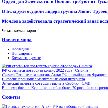
Орден для Зеленского: в Польше требуют от Туск
В Беларуси осудили лидера группы Ляпис Трубе
Молдова задействовала стратегический запас вод
Читать комментарии
Новости мира
Последние
Популярные
Комментируемые
РФ стремится повторить кризис 2022 года - Сыбига
Сюжет
Грязные технологии. Атаки РФ на выборы во Франции
В России произошел масштабный сбой интернета
Зеленский впервые совершит визит в Сербию - СМИ
Во время боев на Курщине погибло более 70 российских сроч
Сюжеты