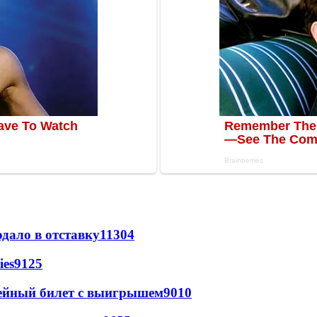
дало в отставку
11304
ies
9125
рейный билет с выигрышем
9010