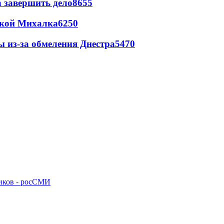
а завершить дело
8655
цкой Михалка
6250
ы из-за обмеления Днестра
5470
ников - росСМИ