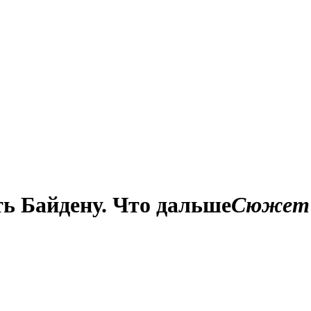
ть Байдену. Что дальше
Сюжет