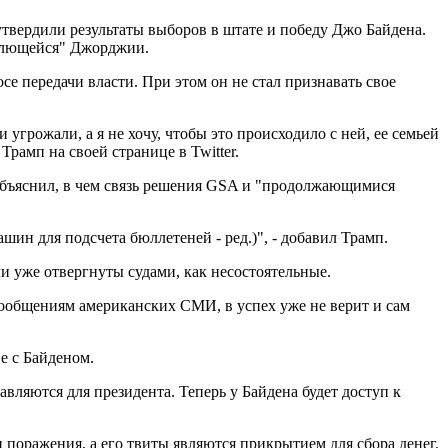
утвердили результаты выборов в штате и победу Джо Байдена.
еблющейся" Джорджии.
е передачи власти. При этом он не стал признавать свое
грожали, а я не хочу, чтобы это происходило с ней, ее семьей
рамп на своей странице в Twitter.
 объяснил, в чем связь решения GSA и "продолжающимися
н для подсчета бюллетеней - ред.)", - добавил Трамп.
 уже отвергнуты судами, как несостоятельные.
сообщениям американских СМИ, в успех уже не верит и сам
е с Байденом.
вляются для президента. Теперь у Байдена будет доступ к
 поражения, а его твиты являются прикрытием для сбора денег.