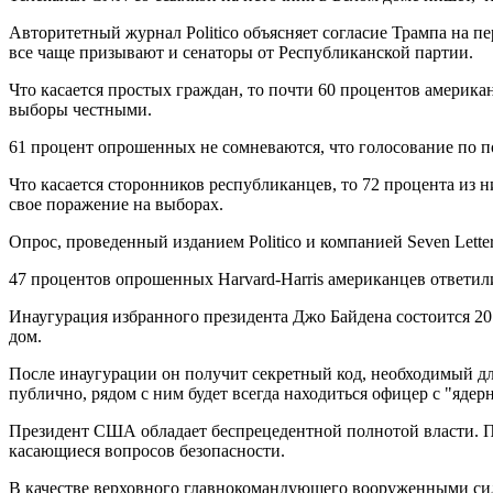
Авторитетный журнал Politico объясняет согласие Трампа на 
все чаще призывают и сенаторы от Республиканской партии.
Что касается простых граждан, то почти 60 процентов америка
выборы честными.
61 процент опрошенных не сомневаются, что голосование по п
Что касается сторонников республиканцев, то 72 процента из 
свое поражение на выборах.
Опрос, проведенный изданием Politico и компанией Seven Lette
47 процентов опрошенных Harvard-Harris американцев ответили
Инаугурация избранного президента Джо Байдена состоится 20 
дом.
После инаугурации он получит секретный код, необходимый дл
публично, рядом с ним будет всегда находиться офицер с "яде
Президент США обладает беспрецедентной полнотой власти. По
касающиеся вопросов безопасности.
В качестве верховного главнокомандующего вооруженными сила