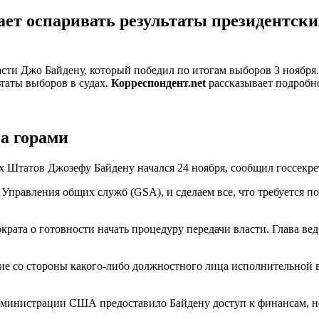
т оспаривать результаты президентски
ти Джо Байдену, который победил по итогам выборов 3 ноября. 
таты выборов в судах.
Корреспондент.net
рассказывает подробн
а горами
х Штатов Джозефу Байдену начался 24 ноября, сообщил госсекр
равления общих служб (GSA), и сделаем все, что требуется по з
ата о готовности начать процедуру передачи власти. Глава ве
е со стороны какого-либо должностного лица исполнительной вла
министрации США предоставило Байдену доступ к финансам, нео