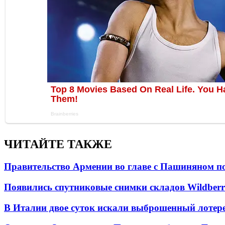
ЧИТАЙТЕ ТАКЖЕ
Правительство Армении во главе с Пашиняном по
Появились спутниковые снимки складов Wildberr
В Италии двое суток искали выброшенный лоте