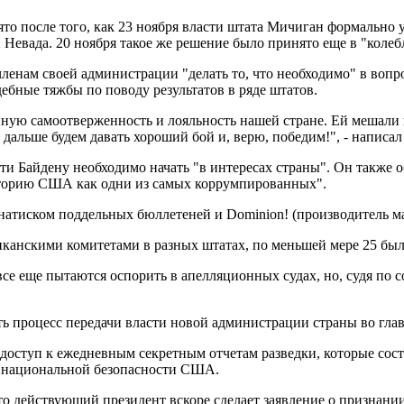
ято после того, как 23 ноября власти штата Мичиган формально 
 Невада. 20 ноября такое же решение было принято еще в "кол
нам своей администрации "делать то, что необходимо" в вопрос
ебные тяжбы по поводу результатов в ряде штатов.
ую самоотверженность и лояльность нашей стране. Ей мешали и у
ьше будем давать хороший бой и, верю, победим!", - написал Т
ти Байдену необходимо начать "в интересах страны". Он также
историю США как одни из самых коррумпированных".
атиском поддельных бюллетеней и Dominion! (производитель маши
канскими комитетами в разных штатах, по меньшей мере 25 были
се еще пытаются оспорить в апелляционных судах, но, судя по 
 процесс передачи власти новой администрации страны во глав
доступ к ежедневным секретным отчетам разведки, которые соста
з национальной безопасности США.
о действующий президент вскоре сделает заявление о признании