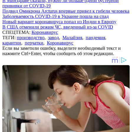
В Минздраве сказали, нужно ли больше одной бустерной
прививки от COVID-19
Подвид Омикрона Arcturus впервые привел к гибели человека
Заболеваемость COVID-19 в Украине пошла на спад
Новый вариант коронавируса попал из Индии в Европу
В США отменили режим ЧС, введенный из-за COVID
СПЕЦТЕМА:
Коронавирус
ТЕГИ:
производство
,
завод
,
Малайзия
,
пандемия
,
карантин
,
перчатки
,
Коронавирус
Если вы заметили ошибку, выделите необходимый текст и
нажмите Ctrl+Enter, чтобы сообщить об этом редакции.