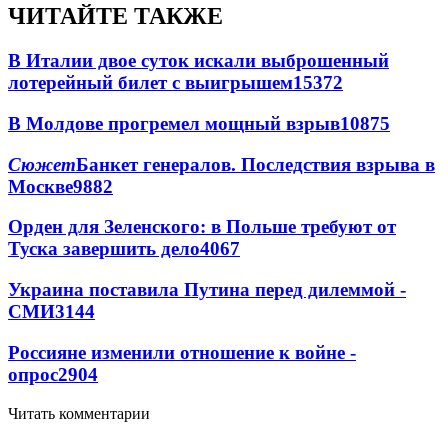
ЧИТАЙТЕ ТАКЖЕ
В Италии двое суток искали выброшенный
лотерейный билет с выигрышем
15372
В Молдове прогремел мощный взрыв
10875
Сюжет
Банкет генералов. Последствия взрыва в
Москве
9882
Орден для Зеленского: в Польше требуют от
Туска завершить дело
4067
Украина поставила Путина перед дилеммой -
СМИ
3144
Россияне изменили отношение к войне -
опрос
2904
Читать комментарии