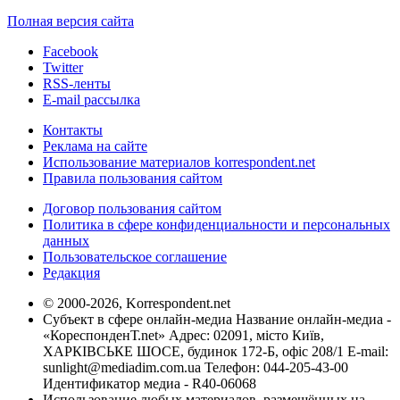
Полная версия сайта
Facebook
Twitter
RSS-ленты
E-mail рассылка
Контакты
Реклама на сайте
Использование материалов korrespondent.net
Правила пользования сайтом
Договор пользования сайтом
Политика в сфере конфиденциальности и персональных
данных
Пользовательское соглашение
Редакция
© 2000-2026, Korrespondent.net
Субъект в сфере онлайн-медиа Название онлайн-медиа -
«КореспонденТ.net» Адрес: 02091, місто Київ,
ХАРКІВСЬКЕ ШОСЕ, будинок 172-Б, офіс 208/1 E-mail:
sunlight@mediadim.com.ua
Телефон: 044-205-43-00
Идентификатор медиа - R40-06068
Использование любых материалов, размещённых на