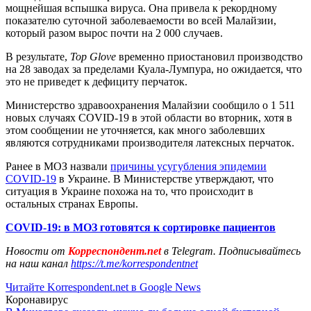
мощнейшая вспышка вируса. Она привела к рекордному
показателю суточной заболеваемости во всей Малайзии,
который разом вырос почти на 2 000 случаев.
В результате,
Top Glove
временно приостановил производство
на 28 заводах за пределами Куала-Лумпура, но ожидается, что
это не приведет к дефициту перчаток.
Министерство здравоохранения Малайзии сообщило о 1 511
новых случаях COVID-19 в этой области во вторник, хотя в
этом сообщении не уточняется, как много заболевших
являются сотрудниками производителя латексных перчаток.
Ранее в МОЗ назвали
причины усугубления эпидемии
COVID-19
в Украине. В Министерстве утверждают, что
ситуация в Украине похожа на то, что происходит в
остальных странах Европы.
COVID
-19: в МОЗ готовятся к сортировке пациентов
Новости от
Корреспондент.net
в Telegram. Подписывайтесь
на наш канал
https://t.me/korrespondentnet
Читайте Korrespondent.net в Google News
Коронавирус