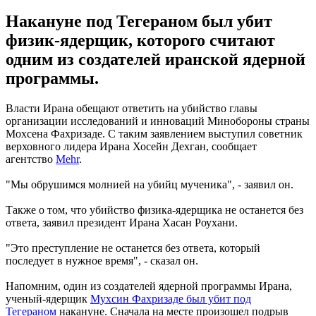
Накануне под Тегераном был убит
физик-ядерщик, которого считают
одним из создателей иранской ядерной
программы.
Власти Ирана обещают ответить на убийство главы
организации исследований и инноваций Минобороны страны
Мохсена Фахризаде. С таким заявлением выступил советник
верховного лидера Ирана Хосейн Дехган, сообщает
агентство
Mehr
.
"Мы обрушимся молнией на убийц мученика", - заявил он.
Также о том, что убийство физика-ядерщика не останется без
ответа, заявил президент Ирана Хасан Роухани.
"Это преступление не останется без ответа, который
последует в нужное время", - сказал он.
Напомним, один из создателей ядерной программы Ирана,
ученый-ядерщик
Мухсин Фахризаде был убит под
Тегераном
накануне. Сначала на месте произошел подрыв