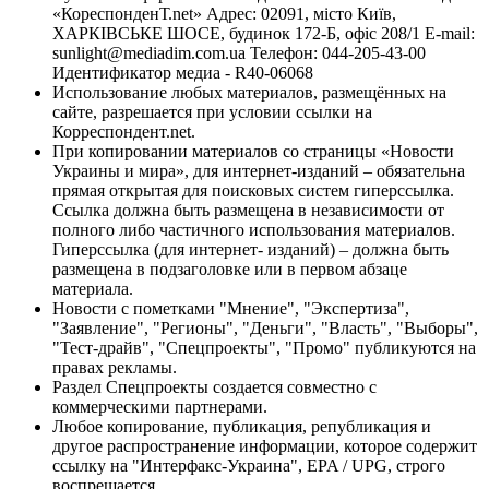
«КореспонденТ.net» Адрес: 02091, місто Київ,
ХАРКІВСЬКЕ ШОСЕ, будинок 172-Б, офіс 208/1 E-mail:
sunlight@mediadim.com.ua
Телефон: 044-205-43-00
Идентификатор медиа - R40-06068
Использование любых материалов, размещённых на
сайте, разрешается при условии ссылки на
Корреспондент.net.
При копировании материалов со страницы «Новости
Украины и мира», для интернет-изданий – обязательна
прямая открытая для поисковых систем гиперссылка.
Ссылка должна быть размещена в независимости от
полного либо частичного использования материалов.
Гиперссылка (для интернет- изданий) – должна быть
размещена в подзаголовке или в первом абзаце
материала.
Новости с пометками "Мнение", "Экспертиза",
"Заявление", "Регионы", "Деньги", "Власть", "Выборы",
"Тест-драйв", "Спецпроекты", "Промо" публикуются на
правах рекламы.
Раздел Спецпроекты создается совместно с
коммерческими партнерами.
Любое копирование, публикация, републикация и
другое распространение информации, которое содержит
ссылку на "Интерфакс-Украина", EPA / UPG, строго
воспрещается.