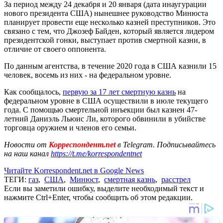
За период между 24 декабря и 20 января (дата инаугурации
нового президента США) нынешнее руководство Минюста
планирует провести еще несколько казней преступников. Это
связано с тем, что Джозеф Байден, который является лидером
президентской гонки, выступает против смертной казни, в
отличие от своего оппонента.
По данным агентства, в течение 2020 года в США казнили 15
человек, восемь из них - на федеральном уровне.
Как сообщалось,
первую за 17 лет смертную казнь
на
федеральном уровне в США осуществили в июле текущего
года. С помощью смертельной инъекции был казнен 47-
летний Даниэль Льюис Ли, которого обвинили в убийстве
торговца оружием и членов его семьи.
Новости от
Корреспондент.net
в Telegram. Подписывайтесь
на наш канал
https://t.me/korrespondentnet
Читайте Korrespondent.net в Google News
ТЕГИ:
газ
,
США
,
Минюст
,
смертная казнь
,
расстрел
Если вы заметили ошибку, выделите необходимый текст и
нажмите Ctrl+Enter, чтобы сообщить об этом редакции.