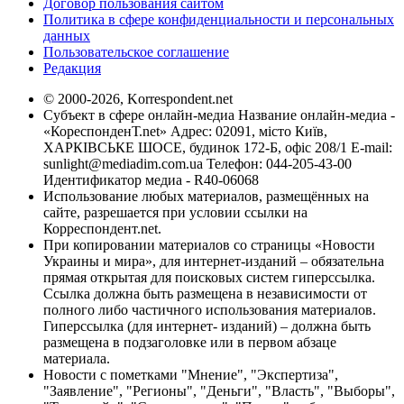
Договор пользования сайтом
Политика в сфере конфиденциальности и персональных
данных
Пользовательское соглашение
Редакция
© 2000-2026, Korrespondent.net
Субъект в сфере онлайн-медиа Название онлайн-медиа -
«КореспонденТ.net» Адрес: 02091, місто Київ,
ХАРКІВСЬКЕ ШОСЕ, будинок 172-Б, офіс 208/1 E-mail:
sunlight@mediadim.com.ua
Телефон: 044-205-43-00
Идентификатор медиа - R40-06068
Использование любых материалов, размещённых на
сайте, разрешается при условии ссылки на
Корреспондент.net.
При копировании материалов со страницы «Новости
Украины и мира», для интернет-изданий – обязательна
прямая открытая для поисковых систем гиперссылка.
Ссылка должна быть размещена в независимости от
полного либо частичного использования материалов.
Гиперссылка (для интернет- изданий) – должна быть
размещена в подзаголовке или в первом абзаце
материала.
Новости с пометками "Мнение", "Экспертиза",
"Заявление", "Регионы", "Деньги", "Власть", "Выборы",