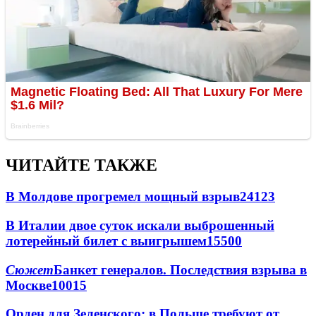
ЧИТАЙТЕ ТАКЖЕ
В Молдове прогремел мощный взрыв
24123
В Италии двое суток искали выброшенный
лотерейный билет с выигрышем
15500
Сюжет
Банкет генералов. Последствия взрыва в
Москве
10015
Орден для Зеленского: в Польше требуют от