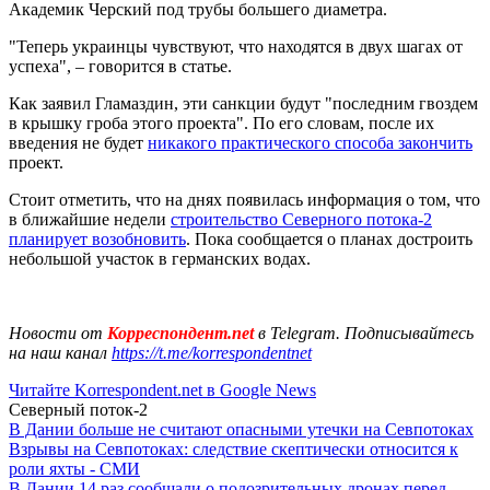
Академик Черский под трубы большего диаметра.
"Теперь украинцы чувствуют, что находятся в двух шагах от
успеха", – говорится в статье.
Как заявил Гламаздин, эти санкции будут "последним гвоздем
в крышку гроба этого проекта". По его словам, после их
введения не будет
никакого практического способа закончить
проект.
Стоит отметить, что на днях появилась информация о том, что
в ближайшие недели
строительство Северного потока-2
планирует возобновить
. Пока сообщается о планах достроить
небольшой участок в германских водах.
Новости от
Корреспондент.net
в Telegram. Подписывайтесь
на наш канал
https://t.me/korrespondentnet
Читайте Korrespondent.net в Google News
Северный поток-2
В Дании больше не считают опасными утечки на Севпотоках
Взрывы на Севпотоках: следствие скептически относится к
роли яхты - СМИ
В Дании 14 раз сообщали о подозрительных дронах перед