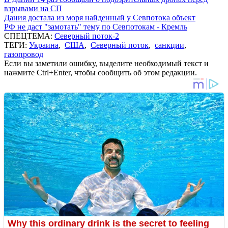
взрывами на СП
Дания достала из моря найденный у Севпотока объект
РФ не даст "замотать" тему по Севпотокам - Кремль
СПЕЦТЕМА:
Северный поток-2
ТЕГИ:
Украина
,
США
,
Северный поток
,
санкции
,
газопровод
Если вы заметили ошибку, выделите необходимый текст и
нажмите Ctrl+Enter, чтобы сообщить об этом редакции.