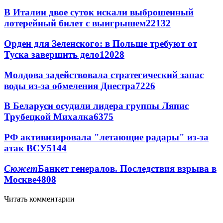
В Италии двое суток искали выброшенный
лотерейный билет с выигрышем
22132
Орден для Зеленского: в Польше требуют от
Туска завершить дело
12028
Молдова задействовала стратегический запас
воды из-за обмеления Днестра
7226
В Беларуси осудили лидера группы Ляпис
Трубецкой Михалка
6375
РФ активизировала "летающие радары" из-за
атак ВСУ
5144
Сюжет
Банкет генералов. Последствия взрыва в
Москве
4808
Читать комментарии