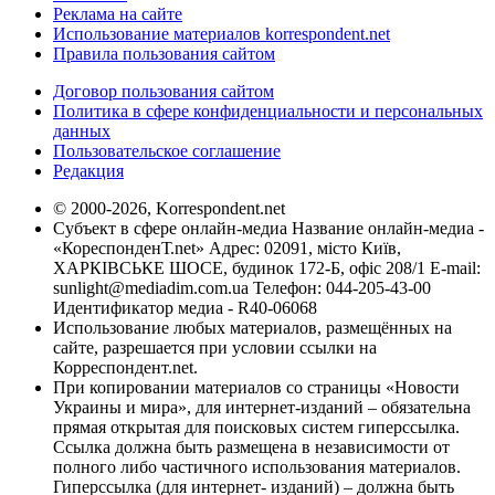
Реклама на сайте
Использование материалов korrespondent.net
Правила пользования сайтом
Договор пользования сайтом
Политика в сфере конфиденциальности и персональных
данных
Пользовательское соглашение
Редакция
© 2000-2026, Korrespondent.net
Субъект в сфере онлайн-медиа Название онлайн-медиа -
«КореспонденТ.net» Адрес: 02091, місто Київ,
ХАРКІВСЬКЕ ШОСЕ, будинок 172-Б, офіс 208/1 E-mail:
sunlight@mediadim.com.ua
Телефон: 044-205-43-00
Идентификатор медиа - R40-06068
Использование любых материалов, размещённых на
сайте, разрешается при условии ссылки на
Корреспондент.net.
При копировании материалов со страницы «Новости
Украины и мира», для интернет-изданий – обязательна
прямая открытая для поисковых систем гиперссылка.
Ссылка должна быть размещена в независимости от
полного либо частичного использования материалов.
Гиперссылка (для интернет- изданий) – должна быть