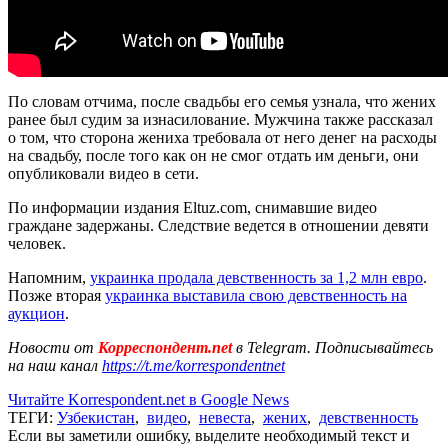
По словам отчима, после свадьбы его семья узнала, что жених
ранее был судим за изнасилование. Мужчина также рассказал
о том, что сторона жениха требовала от него денег на расходы
на свадьбу, после того как он не смог отдать им деньги, они
опубликовали видео в сети.
По информации издания Eltuz.com, снимавшие видео
граждане задержаны. Следствие ведется в отношении девяти
человек.
Напомним,
украинка продала девственность за 1,2 млн евро
.
Позже вторая
украинка выставила свою девственность на
аукцион
.
Новости от
Корреспондент.net
в Telegram. Подписывайтесь
на наш канал
https://t.me/korrespondentnet
Читайте Korrespondent.net в Google News
ТЕГИ:
Узбекистан
,
видео
,
невеста
,
жених
,
девственность
Если вы заметили ошибку, выделите необходимый текст и