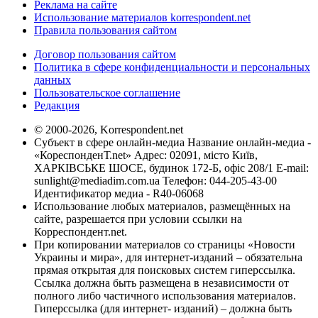
Реклама на сайте
Использование материалов korrespondent.net
Правила пользования сайтом
Договор пользования сайтом
Политика в сфере конфиденциальности и персональных
данных
Пользовательское соглашение
Редакция
© 2000-2026, Korrespondent.net
Субъект в сфере онлайн-медиа Название онлайн-медиа -
«КореспонденТ.net» Адрес: 02091, місто Київ,
ХАРКІВСЬКЕ ШОСЕ, будинок 172-Б, офіс 208/1 E-mail:
sunlight@mediadim.com.ua
Телефон: 044-205-43-00
Идентификатор медиа - R40-06068
Использование любых материалов, размещённых на
сайте, разрешается при условии ссылки на
Корреспондент.net.
При копировании материалов со страницы «Новости
Украины и мира», для интернет-изданий – обязательна
прямая открытая для поисковых систем гиперссылка.
Ссылка должна быть размещена в независимости от
полного либо частичного использования материалов.
Гиперссылка (для интернет- изданий) – должна быть