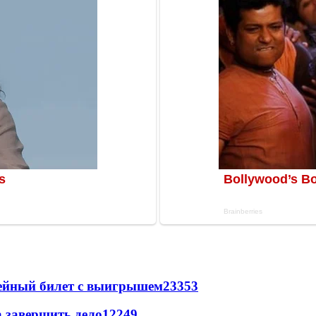
рейный билет с выигрышем
23353
а завершить дело
12249