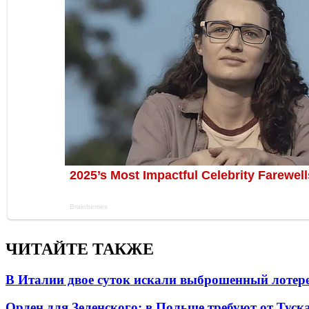
ЧИТАЙТЕ ТАКЖЕ
В Италии двое суток искали выброшенный лоте
Орден для Зеленского: в Польше требуют от Туск