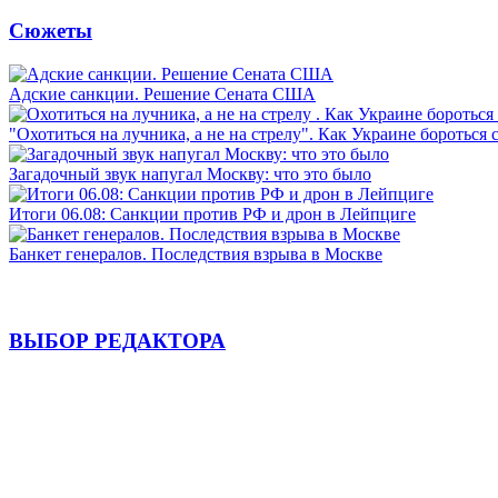
Сюжеты
Адские санкции. Решение Сената США
"Охотиться на лучника, а не на стрелу". Как Украине бороться 
Загадочный звук напугал Москву: что это было
Итоги 06.08: Санкции против РФ и дрон в Лейпциге
Банкет генералов. Последствия взрыва в Москве
ВЫБОР РЕДАКТОРА