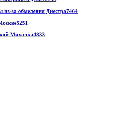
ы из-за обмеления Днестра
7464
Москве
5251
цкой Михалка
4833