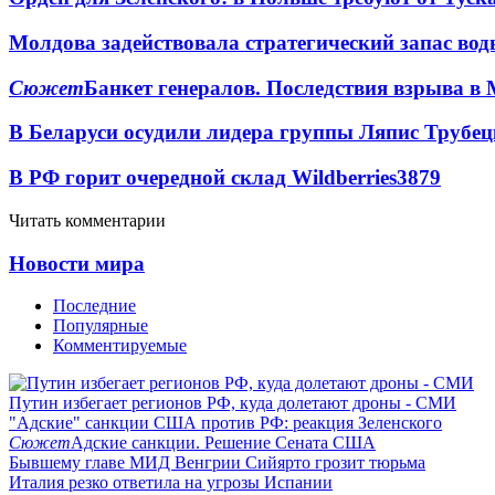
Молдова задействовала стратегический запас вод
Сюжет
Банкет генералов. Последствия взрыва в 
В Беларуси осудили лидера группы Ляпис Трубе
В РФ горит очередной склад Wildberries
3879
Читать комментарии
Новости мира
Последние
Популярные
Комментируемые
Путин избегает регионов РФ, куда долетают дроны - СМИ
"Адские" санкции США против РФ: реакция Зеленского
Сюжет
Адские санкции. Решение Сената США
Бывшему главе МИД Венгрии Сийярто грозит тюрьма
Италия резко ответила на угрозы Испании