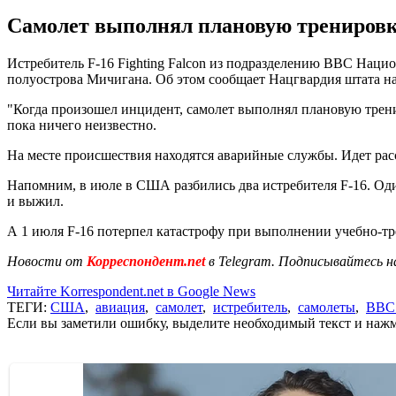
Самолет выполнял плановую тренировку
Истребитель F-16 Fighting Falcon из подразделению ВВС Наци
полуострова Мичигана. Об этом сообщает Нацгвардия штата н
"Когда произошел инцидент, самолет выполнял плановую тренир
пока ничего неизвестно.
На месте происшествия находятся аварийные службы. Идет рас
Напомним, в июле в США разбились два истребителя F-16. Од
и выжил.
А 1 июля F-16 потерпел катастрофу при выполнении учебно-т
Новости от
Корреспондент.net
в Telegram. Подписывайтесь н
Читайте Korrespondent.net в Google News
ТЕГИ:
США
,
авиация
,
самолет
,
истребитель
,
самолеты
,
ВВС
Если вы заметили ошибку, выделите необходимый текст и нажми