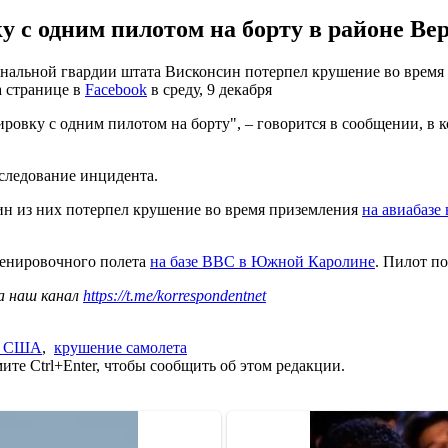
 с одним пилотом на борту в районе Ве
ональной гвардии штата Висконсин потерпел крушение во время 
а странице в
Facebook
в среду, 9 декабря
овку с одним пилотом на борту", – говорится в сообщении, в к
следование инцидента.
ин из них потерпел крушение во время приземления
на авиабазе
ренировочного полета
на базе ВВС в Южной Каролине
. Пилот по
а наш канал
https://t.me/korrespondentnet
 США
,
крушение самолета
те Ctrl+Enter, чтобы сообщить об этом редакции.