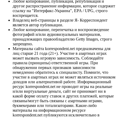
Любое копирование, публикация, републикация и
другое распространение информации, которое содержит
ссылку на "Интерфакс-Украина", EPA / UPG, строго
воспрещается.
Владелец веб-страницы в разделе Я- Корреспондент
является автор публикации.
Любое копирование, перепечатка и воспроизведение
фотографий и/или аудиовизуальных материалов,
принадлежащих правообладателю Getty Images, строго
запрещено.
Материалы сайта korrespondent.net предназначены для
лиц старше 21 года (21+). Участие в азартных играх
может вызвать игровую зависимость. Соблюдайте
правила (принципы) ответственной игры. При
обнаружении первых признаков зависимости
немедленно обратитесь к специалисту. Помните, что
участие в азартных играх не может являться источником
доходов или альтернативой работе. Информационный
ресурс korrespondent.net не проводит игры на реальные
и/или виртуальные деньги, сайт не принимает ни в
какой форме оплату ставок и других платежей, которые
связаны/могут быть связаны с азартными играми,
букмекерами или тотализаторами. Какие-либо
материалы на информационном ресурсе
korrespondent.net публикуются исключительно в