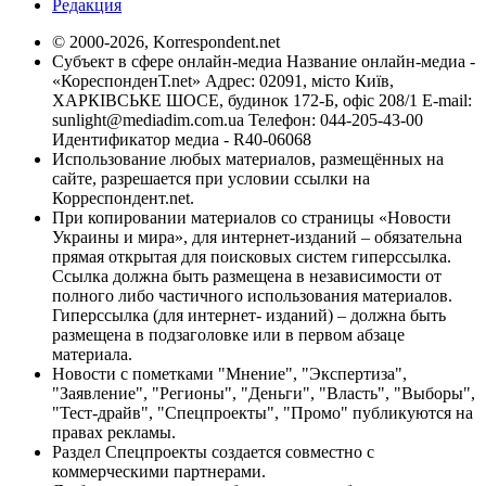
Редакция
© 2000-2026, Korrespondent.net
Субъект в сфере онлайн-медиа Название онлайн-медиа -
«КореспонденТ.net» Адрес: 02091, місто Київ,
ХАРКІВСЬКЕ ШОСЕ, будинок 172-Б, офіс 208/1 E-mail:
sunlight@mediadim.com.ua
Телефон: 044-205-43-00
Идентификатор медиа - R40-06068
Использование любых материалов, размещённых на
сайте, разрешается при условии ссылки на
Корреспондент.net.
При копировании материалов со страницы «Новости
Украины и мира», для интернет-изданий – обязательна
прямая открытая для поисковых систем гиперссылка.
Ссылка должна быть размещена в независимости от
полного либо частичного использования материалов.
Гиперссылка (для интернет- изданий) – должна быть
размещена в подзаголовке или в первом абзаце
материала.
Новости с пометками "Мнение", "Экспертиза",
"Заявление", "Регионы", "Деньги", "Власть", "Выборы",
"Тест-драйв", "Спецпроекты", "Промо" публикуются на
правах рекламы.
Раздел Спецпроекты создается совместно с
коммерческими партнерами.