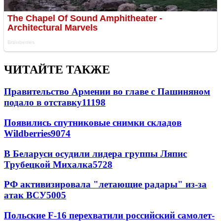
ЧИТАЙТЕ ТАКЖЕ
Правительство Армении во главе с Пашиняном
подало в отставку
11198
Появились спутниковые снимки складов
Wildberries
9074
В Беларуси осудили лидера группы Ляпис
Трубецкой Михалка
5728
РФ активизировала "летающие радары" из-за
атак ВСУ
5005
Польские F-16 перехватили российский самолет-