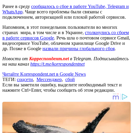
Ранее в среду
сообщалось о сбое в работе YouTube, Telegram и
WhatsApp
. Чаще всего проблемы были связаны с
подключением, авторизацией или плохой работой сервисов.
Напомним, в этот понедельник пользователи во многих
странах мира, в том числе и в Украине,
столкнулись со сбоем
в работе сервисов Google
. Речь шла о почтовом сервисе Gmail,
видеосервисе YouTube, облачном хранилище Google Drive и
др. Позже в Google
назвали причины глобального сбоя
.
Новости от
Корреспондент.net
в Telegram. Подписывайтесь
на наш канал
https://t.me/korrespondentnet
Читайте Korrespondent.net в Google News
ТЕГИ:
соцсети
,
Мессенджер
,
сбой
Если вы заметили ошибку, выделите необходимый текст и
нажмите Ctrl+Enter, чтобы сообщить об этом редакции.