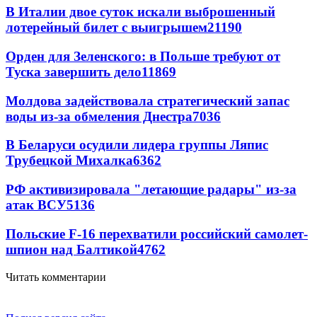
В Италии двое суток искали выброшенный
лотерейный билет с выигрышем
21190
Орден для Зеленского: в Польше требуют от
Туска завершить дело
11869
Молдова задействовала стратегический запас
воды из-за обмеления Днестра
7036
В Беларуси осудили лидера группы Ляпис
Трубецкой Михалка
6362
РФ активизировала "летающие радары" из-за
атак ВСУ
5136
Польские F-16 перехватили российский самолет-
шпион над Балтикой
4762
Читать комментарии