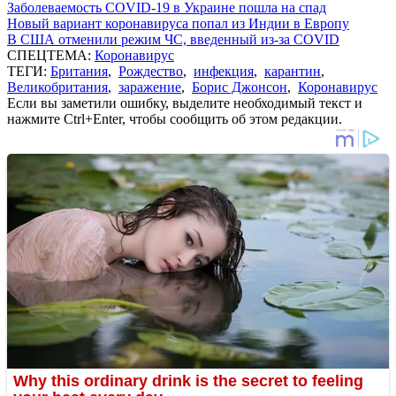
Заболеваемость COVID-19 в Украине пошла на спад
Новый вариант коронавируса попал из Индии в Европу
В США отменили режим ЧС, введенный из-за COVID
СПЕЦТЕМА:
Коронавирус
ТЕГИ:
Британия
,
Рождество
,
инфекция
,
карантин
,
Великобритания
,
заражение
,
Борис Джонсон
,
Коронавирус
Если вы заметили ошибку, выделите необходимый текст и
нажмите Ctrl+Enter, чтобы сообщить об этом редакции.