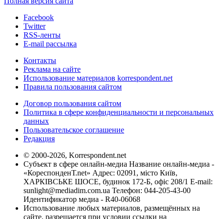
Полная версия сайта
Facebook
Twitter
RSS-ленты
E-mail рассылка
Контакты
Реклама на сайте
Использование материалов korrespondent.net
Правила пользования сайтом
Договор пользования сайтом
Политика в сфере конфиденциальности и персональных
данных
Пользовательское соглашение
Редакция
© 2000-2026, Korrespondent.net
Субъект в сфере онлайн-медиа Название онлайн-медиа -
«КореспонденТ.net» Адрес: 02091, місто Київ,
ХАРКІВСЬКЕ ШОСЕ, будинок 172-Б, офіс 208/1 E-mail:
sunlight@mediadim.com.ua
Телефон: 044-205-43-00
Идентификатор медиа - R40-06068
Использование любых материалов, размещённых на
сайте, разрешается при условии ссылки на