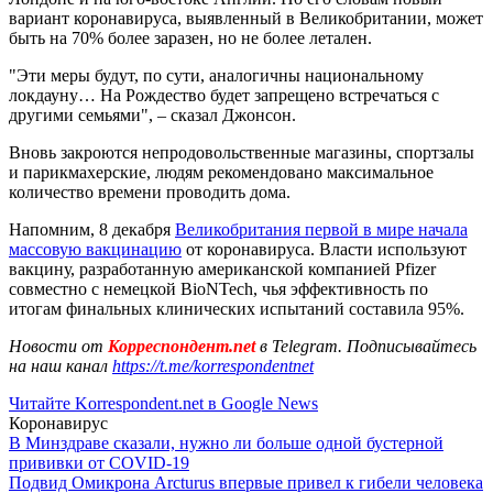
вариант коронавируса, выявленный в Великобритании, может
быть на 70% более заразен, но не более летален.
"Эти меры будут, по сути, аналогичны национальному
локдауну… На Рождество будет запрещено встречаться с
другими семьями", – сказал Джонсон.
Вновь закроются непродовольственные магазины, спортзалы
и парикмахерские, людям рекомендовано максимальное
количество времени проводить дома.
Напомним, 8 декабря
Великобритания первой в мире начала
массовую вакцинацию
от коронавируса. Власти используют
вакцину, разработанную американской компанией Pfizer
совместно с немецкой BioNTech, чья эффективность по
итогам финальных клинических испытаний составила 95%.
Новости от
Корреспондент.net
в Telegram. Подписывайтесь
на наш канал
https://t.me/korrespondentnet
Читайте Korrespondent.net в Google News
Коронавирус
В Минздраве сказали, нужно ли больше одной бустерной
прививки от COVID-19
Подвид Омикрона Arcturus впервые привел к гибели человека