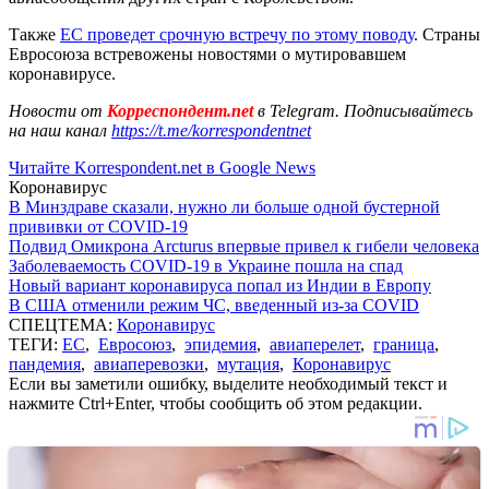
Также
ЕС проведет срочную встречу по этому поводу
. Страны
Евросоюза встревожены новостями о мутировавшем
коронавирусе.
Новости от
Корреспондент.net
в Telegram. Подписывайтесь
на наш канал
https://t.me/korrespondentnet
Читайте Korrespondent.net в Google News
Коронавирус
В Минздраве сказали, нужно ли больше одной бустерной
прививки от COVID-19
Подвид Омикрона Arcturus впервые привел к гибели человека
Заболеваемость COVID-19 в Украине пошла на спад
Новый вариант коронавируса попал из Индии в Европу
В США отменили режим ЧС, введенный из-за COVID
СПЕЦТЕМА:
Коронавирус
ТЕГИ:
ЕС
,
Евросоюз
,
эпидемия
,
авиаперелет
,
граница
,
пандемия
,
авиаперевозки
,
мутация
,
Коронавирус
Если вы заметили ошибку, выделите необходимый текст и
нажмите Ctrl+Enter, чтобы сообщить об этом редакции.