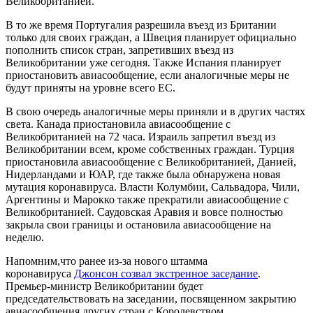
Великобританией.
В то же время Португалия разрешила въезд из Британии
только для своих граждан, а Швеция планирует официально
пополнить список стран, запретивших въезд из
Великобритании уже сегодня. Также Испания планирует
приостановить авиасообщение, если аналогичные меры не
будут приняты на уровне всего ЕС.
В свою очередь аналогичные меры приняли и в других частях
света. Канада приостановила авиасообщение с
Великобританией на 72 часа. Израиль запретил въезд из
Великобритании всем, кроме собственных граждан. Турция
приостановила авиасообщение с Великобританией, Данией,
Нидерландами и ЮАР, где также была обнаружена новая
мутация коронавируса. Власти Колумбии, Сальвадора, Чили,
Аргентины и Марокко также прекратили авиасообщение с
Великобританией. Саудовская Аравия и вовсе полностью
закрыла свои границы и остановила авиасообщение на
неделю.
Напомним,что ранее из-за нового штамма
коронавируса
Джонсон созвал экстренное заседание
.
Премьер-министр Великобритании будет
председательствовать на заседании, посвященном закрытию
авиасообщения других стран с Королевством.