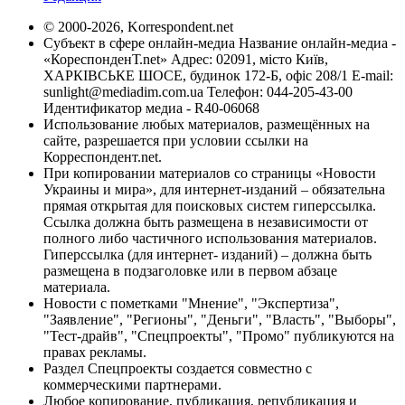
© 2000-2026, Korrespondent.net
Субъект в сфере онлайн-медиа Название онлайн-медиа -
«КореспонденТ.net» Адрес: 02091, місто Київ,
ХАРКІВСЬКЕ ШОСЕ, будинок 172-Б, офіс 208/1 E-mail:
sunlight@mediadim.com.ua
Телефон: 044-205-43-00
Идентификатор медиа - R40-06068
Использование любых материалов, размещённых на
сайте, разрешается при условии ссылки на
Корреспондент.net.
При копировании материалов со страницы «Новости
Украины и мира», для интернет-изданий – обязательна
прямая открытая для поисковых систем гиперссылка.
Ссылка должна быть размещена в независимости от
полного либо частичного использования материалов.
Гиперссылка (для интернет- изданий) – должна быть
размещена в подзаголовке или в первом абзаце
материала.
Новости с пометками "Мнение", "Экспертиза",
"Заявление", "Регионы", "Деньги", "Власть", "Выборы",
"Тест-драйв", "Спецпроекты", "Промо" публикуются на
правах рекламы.
Раздел Спецпроекты создается совместно с
коммерческими партнерами.
Любое копирование, публикация, републикация и