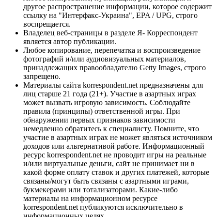
другое распространение информации, которое содержит
ссылку на "Интерфакс-Украина", EPA / UPG, строго
воспрещается.
Владелец веб-страницы в разделе Я- Корреспондент
является автор публикации.
Любое копирование, перепечатка и воспроизведение
фотографий и/или аудиовизуальных материалов,
принадлежащих правообладателю Getty Images, строго
запрещено.
Материалы сайта korrespondent.net предназначены для
лиц старше 21 года (21+). Участие в азартных играх
может вызвать игровую зависимость. Соблюдайте
правила (принципы) ответственной игры. При
обнаружении первых признаков зависимости
немедленно обратитесь к специалисту. Помните, что
участие в азартных играх не может являться источником
доходов или альтернативой работе. Информационный
ресурс korrespondent.net не проводит игры на реальные
и/или виртуальные деньги, сайт не принимает ни в
какой форме оплату ставок и других платежей, которые
связаны/могут быть связаны с азартными играми,
букмекерами или тотализаторами. Какие-либо
материалы на информационном ресурсе
korrespondent.net публикуются исключительно в
информационных целях.