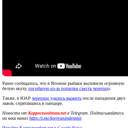
Ранее сообщалось, что в Японии рыбаки выловили огромную
белую акулу,
погибшую из-за попытки съесть черепаху
.
Также, в ЮАР
черепахе удалось выжить
после нападения двух
львов, спрятавшись в панцире.
Новости от
Корреспондент.net
в Telegram. Подписывайтесь
на наш канал
https://t.me/korrespondentnet
Читайте Korrespondent.net в Google News