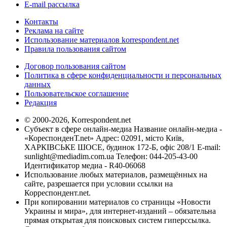
E-mail рассылка
Контакты
Реклама на сайте
Использование материалов korrespondent.net
Правила пользования сайтом
Договор пользования сайтом
Политика в сфере конфиденциальности и персональных
данных
Пользовательское соглашение
Редакция
© 2000-2026, Korrespondent.net
Субъект в сфере онлайн-медиа Название онлайн-медиа -
«КореспонденТ.net» Адрес: 02091, місто Київ,
ХАРКІВСЬКЕ ШОСЕ, будинок 172-Б, офіс 208/1 E-mail:
sunlight@mediadim.com.ua
Телефон: 044-205-43-00
Идентификатор медиа - R40-06068
Использование любых материалов, размещённых на
сайте, разрешается при условии ссылки на
Корреспондент.net.
При копировании материалов со страницы «Новости
Украины и мира», для интернет-изданий – обязательна
прямая открытая для поисковых систем гиперссылка.