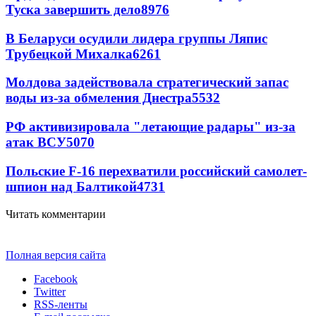
Туска завершить дело
8976
В Беларуси осудили лидера группы Ляпис
Трубецкой Михалка
6261
Молдова задействовала стратегический запас
воды из-за обмеления Днестра
5532
РФ активизировала "летающие радары" из-за
атак ВСУ
5070
Польские F-16 перехватили российский самолет-
шпион над Балтикой
4731
Читать комментарии
Полная версия сайта
Facebook
Twitter
RSS-ленты