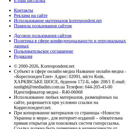
E-mail рассылка
Контакты
Реклама на сайте
Использование материалов korrespondent.net
Правила пользования сайтом
Договор пользования сайтом
Политика в сфере конфиденциальности и персональных
данных
Пользовательское соглашение
Редакция
© 2000-2026, Korrespondent.net
Субъект в сфере онлайн-медиа Название онлайн-медиа -
«КореспонденТ.net» Адрес: 02091, місто Київ,
ХАРКІВСЬКЕ ШОСЕ, будинок 172-Б, офіс 208/1 E-mail:
sunlight@mediadim.com.ua
Телефон: 044-205-43-00
Идентификатор медиа - R40-06068
Использование любых материалов, размещённых на
сайте, разрешается при условии ссылки на
Корреспондент.net.
При копировании материалов со страницы «Новости
Украины и мира», для интернет-изданий – обязательна
прямая открытая для поисковых систем гиперссылка.
Ссылка должна быть размещена в независимости от