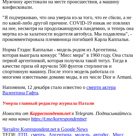
Мужчину арестовали на месте происшествия, а машину
конфисковали.
"Я подчеркиваю, что она умерла из-за того, что ее сбили, а не
по какой-либо другой причине. COVID-19 никак не повлиял
на нее, несмотря на продолжающуюся пандемию, и теперь она
мертва из-за халатности водителя автобуса. Мы подавлены", -
прокомментировала племянница погибшей Карла Каппальи.
Норма Глэдис Каппальи - модель родом из Аргентины,
которая выиграла конкурс "Мисс мира" в 1960 году. Она стала
первой аргентинкой, которая получила такой титул. Тогда в
качестве приза ей вручили 500 фунтов стерлингов и
спортивную машину. После этого модель работала со
многими известными домами моды, в их числе Dior и Armani.
Напомним, 12 декабря стало известно о
смерти актера
Валентина Гафта
.
Умерла главный редактор журнала Натали
Новости от
Корреспондент.net
в Telegram. Подписывайтесь
на наш канал
https://t.me/korrespondentnet
Читайте Korrespondent.net в Google News
ТЕГИ:
ДТП
,
смерть
,
Аргентина
,
модель
,
автобус
,
Мисс