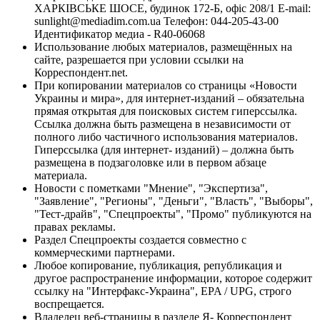
ХАРКІВСЬКЕ ШОСЕ, будинок 172-Б, офіс 208/1 E-mail:
sunlight@mediadim.com.ua
Телефон: 044-205-43-00
Идентификатор медиа - R40-06068
Использование любых материалов, размещённых на
сайте, разрешается при условии ссылки на
Корреспондент.net.
При копировании материалов со страницы «Новости
Украины и мира», для интернет-изданий – обязательна
прямая открытая для поисковых систем гиперссылка.
Ссылка должна быть размещена в независимости от
полного либо частичного использования материалов.
Гиперссылка (для интернет- изданий) – должна быть
размещена в подзаголовке или в первом абзаце
материала.
Новости с пометками "Мнение", "Экспертиза",
"Заявление", "Регионы", "Деньги", "Власть", "Выборы",
"Тест-драйв", "Спецпроекты", "Промо" публикуются на
правах рекламы.
Раздел Спецпроекты создается совместно с
коммерческими партнерами.
Любое копирование, публикация, републикация и
другое распространение информации, которое содержит
ссылку на "Интерфакс-Украина", EPA / UPG, строго
воспрещается.
Владелец веб-страницы в разделе Я- Корреспондент