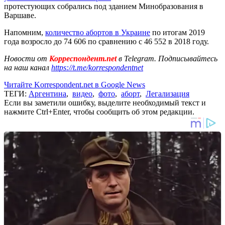
протестующих собрались под зданием Минобразования в
Варшаве.
Напомним,
количество абортов в Украине
по итогам 2019
года возросло до 74 606 по сравнению с 46 552 в 2018 году.
Новости от
Корреспондент.net
в Telegram. Подписывайтесь
на наш канал
https://t.me/korrespondentnet
Читайте Korrespondent.net в Google News
ТЕГИ:
Аргентина
,
видео
,
фото
,
аборт
,
Легализация
Если вы заметили ошибку, выделите необходимый текст и
нажмите Ctrl+Enter, чтобы сообщить об этом редакции.