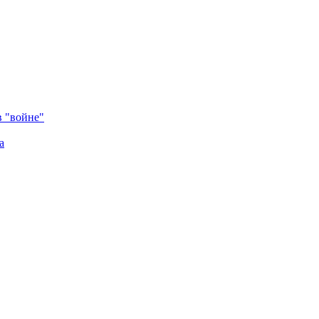
в "войне"
а