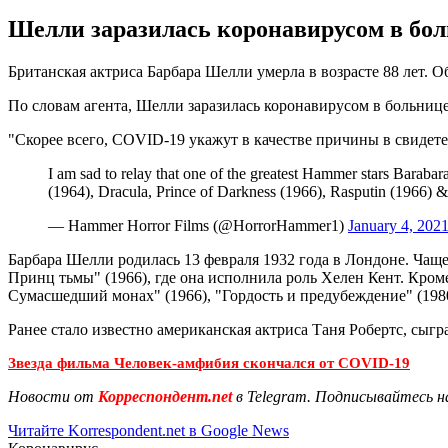
Шелли заразилась коронавирусом в боль
Британская актриса Барбара Шелли умерла в возрасте 88 лет. О
По словам агента, Шелли заразилась коронавирусом в больнице
"Скорее всего, COVID-19 укажут в качестве причины в свидетел
I am sad to relay that one of the greatest Hammer stars Barab
(1964), Dracula, Prince of Darkness (1966), Rasputin (1966) 
— Hammer Horror Films (@HorrorHammer1)
January 4, 202
Барбара Шелли родилась 13 февраля 1932 года в Лондоне. Чаще
Принц тьмы" (1966), где она исполнила роль Хелен Кент. Кроме 
Сумасшедший монах" (1966), "Гордость и предубеждение" (1980
Ранее стало известно американская актриса Таня Робертс, сы
Звезда фильма Человек-амфибия скончался от COVID-19
Новости от
Корреспондент.net
в Telegram. Подписывайтесь н
Читайте Korrespondent.net в Google News