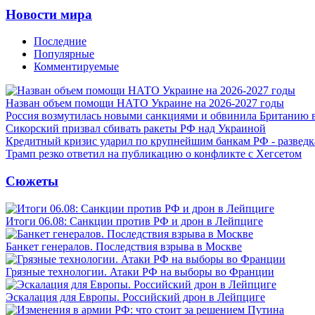
Новости мира
Последние
Популярные
Комментируемые
Назван объем помощи НАТО Украине на 2026-2027 годы
Россия возмутилась новыми санкциями и обвинила Британию 
Сикорский призвал сбивать ракеты РФ над Украиной
Кредитный кризис ударил по крупнейшим банкам РФ - разведк
Трамп резко ответил на публикацию о конфликте с Хегсетом
Сюжеты
Итоги 06.08: Санкции против РФ и дрон в Лейпциге
Банкет генералов. Последствия взрыва в Москве
Грязные технологии. Атаки РФ на выборы во Франции
Эскалация для Европы. Российский дрон в Лейпциге