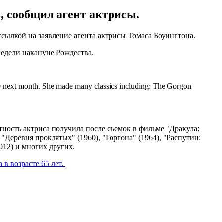
, сообщил агент актрисы.
ссылкой на заявление агента актрисы Томаса Боуингтона.
недели накануне Рождества.
 89 next month. She made many classics including: The Gorgon
ность актриса получила после съемок в фильме "Дракула:
 "Деревня проклятых" (1960), "Горгона" (1964), "Распутин:
012) и многих других.
 в возрасте 65 лет.