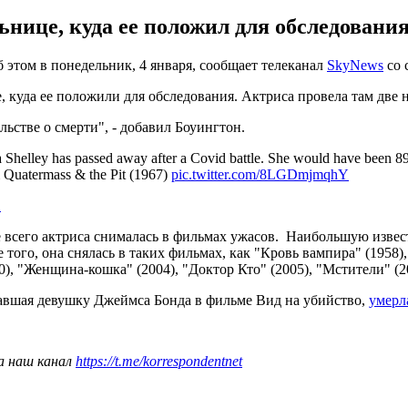
нице, куда ее положил для обследования
б этом в понедельник, 4 января, сообщает телеканал
SkyNews
со 
, куда ее положили для обследования. Актриса провела там две 
ьстве о смерти", - добавил Боуингтон.
ara Shelley has passed away after a Covid battle. She would have been
& Quatermass & the Pit (1967)
pic.twitter.com/8LGDmjmqhY
1
 всего актриса снималась в фильмах ужасов. Наибольшую извест
того, она снялась в таких фильмах, как "Кровь вампира" (1958),
), "Женщина-кошка" (2004), "Доктор Кто" (2005), "Мстители" (2
гравшая девушку Джеймса Бонда в фильме Вид на убийство,
умерла
а наш канал
https://t.me/korrespondentnet