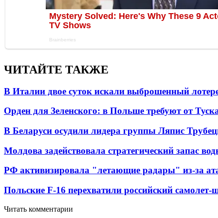
ЧИТАЙТЕ ТАКЖЕ
В Италии двое суток искали выброшенный лоте
Орден для Зеленского: в Польше требуют от Туск
В Беларуси осудили лидера группы Ляпис Трубе
Молдова задействовала стратегический запас вод
РФ активизировала "летающие радары" из-за а
Польские F-16 перехватили российский самолет-
Читать комментарии