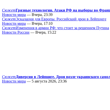
Сюжет
Грязные технологии. Атаки РФ на выборы во Фран
Новости мира
— Вчера, 23:39
Сюжет
Эскалация для Европы. Российский дрон в Лейпциге
Новости мира
— Вчера, 17:10
Сюжет
Изменения в армии РФ: что стоит за решением Путина
Новости России
— Вчера, 15:22
Сюжет
Диверсия в Лейпциге. Дрон возле украинского само
Новости мира
— 5 августа 2026, 23:36