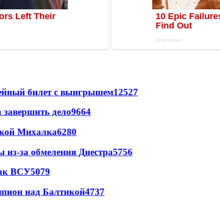
рейный билет с выигрышем
12527
а завершить дело
9664
цкой Михалка
6280
ы из-за обмеления Днестра
5756
так ВСУ
5079
шпион над Балтикой
4737