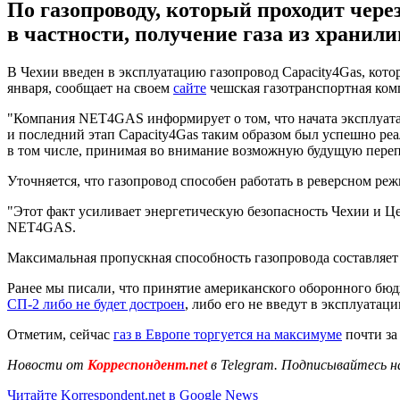
По газопроводу, который проходит чере
в частности, получение газа из хранил
В Чехии введен в эксплуатацию газопровод Capacity4Gas, кото
января, сообщает на своем
сайте
чешская газотранспортная ко
"Компания NET4GAS информирует о том, что начата эксплуатац
и последний этап Capacity4Gas таким образом был успешно ре
в том числе, принимая во внимание возможную будущую переп
Уточняется, что газопровод способен работать в реверсном реж
"Этот факт усиливает энергетическую безопасность Чехии и Ц
NET4GAS.
Максимальная пропускная способность газопровода составляет 2
Ранее мы писали, что принятие американского оборонного бюд
СП-2 либо не будет достроен
, либо его не введут в эксплуатаци
Отметим, сейчас
газ в Европе торгуется на максимуме
почти за
Новости от
Корреспондент.net
в Telegram. Подписывайтесь н
Читайте Korrespondent.net в Google News