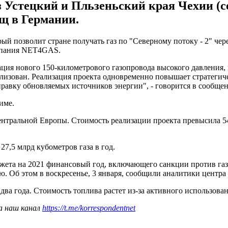
з Устецкий и Пльзеньский края Чехии (се
ищ в Германии.
рый позволит стране получать газ по "Северному потоку - 2" че
мпания NET4GAS.
ия нового 150-километрового газопровода высокого давления, п
ализован. Реализация проекта одновременно повышает стратегиче
равку обновляемых источников энергии", - говорится в сообще
име.
ентральной Европы. Стоимость реализации проекта превысила 54
7,5 млрд кубометров газа в год.
жета на 2021 финансовый год, включающего санкции против газо
ю. Об этом в воскресенье, 3 января, сообщили аналитики центра A
 два года. Стоимость топлива растет из-за активного использова
а наш канал
https://t.me/korrespondentnet