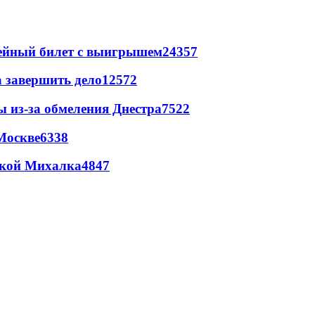
рейный билет с выигрышем
24357
а завершить дело
12572
ы из-за обмеления Днестра
7522
Москве
6338
цкой Михалка
4847