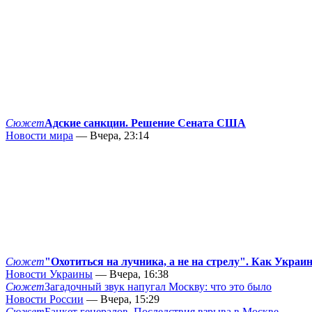
Сюжет
Адские санкции. Решение Сената США
Новости мира
— Вчера, 23:14
Сюжет
"Охотиться на лучника, а не на стрелу". Как Украи
Новости Украины
— Вчера, 16:38
Сюжет
Загадочный звук напугал Москву: что это было
Новости России
— Вчера, 15:29
Сюжет
Банкет генералов. Последствия взрыва в Москве