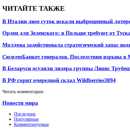
ЧИТАЙТЕ ТАКЖЕ
В Италии двое суток искали выброшенный лоте
Орден для Зеленского: в Польше требуют от Туск
Молдова задействовала стратегический запас вод
Сюжет
Банкет генералов. Последствия взрыва в 
В Беларуси осудили лидера группы Ляпис Трубе
В РФ горит очередной склад Wildberries
3894
Читать комментарии
Новости мира
Последние
Популярные
Комментируемые