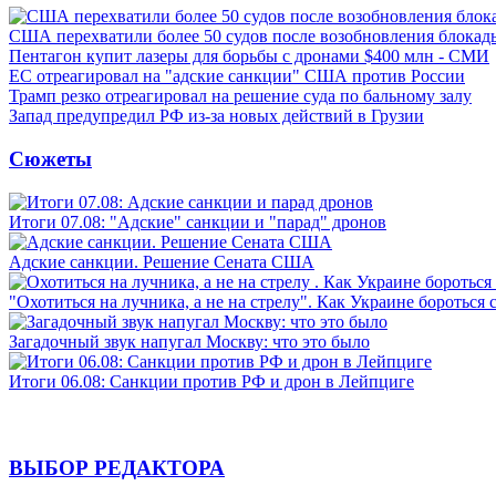
США перехватили более 50 судов после возобновления блокад
Пентагон купит лазеры для борьбы с дронами $400 млн - СМИ
ЕС отреагировал на "адские санкции" США против России
Трамп резко отреагировал на решение суда по бальному залу
Запад предупредил РФ из-за новых действий в Грузии
Сюжеты
Итоги 07.08: "Адские" санкции и "парад" дронов
Адские санкции. Решение Сената США
"Охотиться на лучника, а не на стрелу". Как Украине бороться 
Загадочный звук напугал Москву: что это было
Итоги 06.08: Санкции против РФ и дрон в Лейпциге
ВЫБОР РЕДАКТОРА