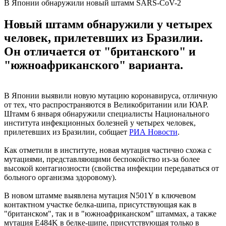
В Японии обнаружили новый штамм SARS-CoV-2
Новый штамм обнаружили у четырех
человек, прилетевших из Бразилии.
Он отличается от "британского" и
"южноафриканского" варианта.
В Японии выявили новую мутацию коронавируса, отличную
от тех, что распространяются в Великобритании или ЮАР.
Штамм 6 января обнаружили специалисты Национального
института инфекционных болезней у четырех человек,
прилетевших из Бразилии, собщает
РИА Новости
.
Как отметили в институте, новая мутация частично схожа с
мутациями, представляющими беспокойство из-за более
высокой контагиозности (свойства инфекции передаваться от
больного организма здоровому).
В новом штамме выявлена мутация N501Y в ключевом
контактном участке белка-шипа, присутствующая как в
"британском", так и в "южноафриканском" штаммах, а также
мутация E484K в белке-шипе, присутствующая только в