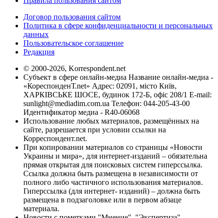
Правила пользования сайтом
Договор пользования сайтом
Политика в сфере конфиденциальности и персональных
данных
Пользовательское соглашение
Редакция
© 2000-2026, Korrespondent.net
Субъект в сфере онлайн-медиа Название онлайн-медиа -
«КореспонденТ.net» Адрес: 02091, місто Київ,
ХАРКІВСЬКЕ ШОСЕ, будинок 172-Б, офіс 208/1 E-mail:
sunlight@mediadim.com.ua
Телефон: 044-205-43-00
Идентификатор медиа - R40-06068
Использование любых материалов, размещённых на
сайте, разрешается при условии ссылки на
Корреспондент.net.
При копировании материалов со страницы «Новости
Украины и мира», для интернет-изданий – обязательна
прямая открытая для поисковых систем гиперссылка.
Ссылка должна быть размещена в независимости от
полного либо частичного использования материалов.
Гиперссылка (для интернет- изданий) – должна быть
размещена в подзаголовке или в первом абзаце
материала.
Новости с пометками "Мнение", "Экспертиза",