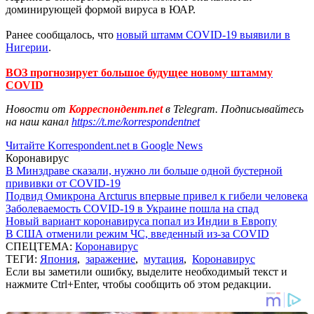
доминирующей формой вируса в ЮАР.
Ранее сообщалось, что
новый штамм COVID-19 выявили в
Нигерии
.
ВОЗ прогнозирует большое будущее новому штамму
COVID
Новости от
Корреспондент.net
в Telegram. Подписывайтесь
на наш канал
https://t.me/korrespondentnet
Читайте Korrespondent.net в Google News
Коронавирус
В Минздраве сказали, нужно ли больше одной бустерной
прививки от COVID-19
Подвид Омикрона Arcturus впервые привел к гибели человека
Заболеваемость COVID-19 в Украине пошла на спад
Новый вариант коронавируса попал из Индии в Европу
В США отменили режим ЧС, введенный из-за COVID
СПЕЦТЕМА:
Коронавирус
ТЕГИ:
Япония
,
заражение
,
мутация
,
Коронавирус
Если вы заметили ошибку, выделите необходимый текст и
нажмите Ctrl+Enter, чтобы сообщить об этом редакции.