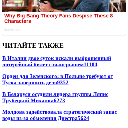
ЧИТАЙТЕ ТАКЖЕ
В Италии двое суток искали выброшенный
лотерейный билет с выигрышем
11104
Орден для Зеленского: в Польше требуют от
Туска завершить дело
9352
В Беларуси осудили лидера группы Ляпис
Трубецкой Михалка
6273
Молдова задействовала стратегический запас
воды из-за обмеления Днестра
5624