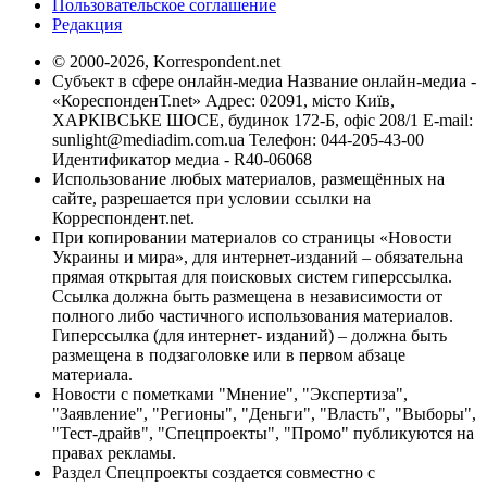
Пользовательское соглашение
Редакция
© 2000-2026, Korrespondent.net
Субъект в сфере онлайн-медиа Название онлайн-медиа -
«КореспонденТ.net» Адрес: 02091, місто Київ,
ХАРКІВСЬКЕ ШОСЕ, будинок 172-Б, офіс 208/1 E-mail:
sunlight@mediadim.com.ua
Телефон: 044-205-43-00
Идентификатор медиа - R40-06068
Использование любых материалов, размещённых на
сайте, разрешается при условии ссылки на
Корреспондент.net.
При копировании материалов со страницы «Новости
Украины и мира», для интернет-изданий – обязательна
прямая открытая для поисковых систем гиперссылка.
Ссылка должна быть размещена в независимости от
полного либо частичного использования материалов.
Гиперссылка (для интернет- изданий) – должна быть
размещена в подзаголовке или в первом абзаце
материала.
Новости с пометками "Мнение", "Экспертиза",
"Заявление", "Регионы", "Деньги", "Власть", "Выборы",
"Тест-драйв", "Спецпроекты", "Промо" публикуются на
правах рекламы.
Раздел Спецпроекты создается совместно с