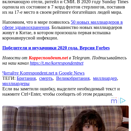
включающую отели, ритейл и СМИ. В 2020 году Sunday Times
оценила их состояние в 7 млрд фунтов стерлингов, поставив
их на 17-е место в своем рейтинге богатейших людей мира.
Напомним, что в мире появилось
50 новых миллиардеров в
сфере здравоохранения
. Большинство новых миллиардеров
живут в Китае, в котором произошла первая вспышка
коронавирусной инфекции.
Победители и неудачники 2020 года. Версия Forbes
Новости от
Корреспондент.net
в Telegram. Подписывайтесь
на наш канал
https://t.me/korrespondentnet
Читайте Korrespondent.net в Google News
ТЕГИ:
Британия
,
смерть
,
Великобритания
,
миллиардер
,
миллиардеры
Если вы заметили ошибку, выделите необходимый текст и
нажмите Ctrl+Enter, чтобы сообщить об этом редакции.