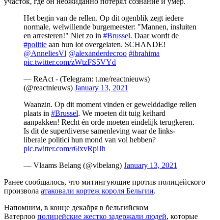
участок, где он неожиданно потерял сознание и умер.
Het begin van de rellen. Op dit ogenblik zegt iedere
normale, welwillende burgemeester: "Mannen, insluiten
en arresteren!" Niet zo in
#Brussel
. Daar wordt de
#politie
aan hun lot overgelaten. SCHANDE!
@AnneliesVl
@alexanderdecroo
#ibrahima
pic.twitter.com/zWtzFS5VYd
— ReAct - (Telegram: t.me/reactnieuws)
(@reactnieuws)
January 13, 2021
Waanzin. Op dit moment vinden er gewelddadige rellen
plaats in
#Brussel
. We moeten dit tuig keihard
aanpakken! Recht én orde moeten eindelijk terugkeren.
Is dit de superdiverse samenleving waar de links-
liberale politici hun mond van vol hebben?
pic.twitter.com/r6ixvRpiJh
— Vlaams Belang (@vlbelang)
January 13, 2021
Ранее сообщалось, что митингующие против полицейского
произвола
атаковали кортеж короля Бельгии
.
Напомним, в конце декабря в бельгийском
Ватерлоо
полицейские жестко задержали людей
, которые