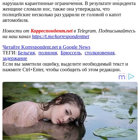
нарушали карантинные ограничения. В результате инцидента
женщине сломали нос, также она утверждала, что
полицейские несколько раз ударили ее головой о капот
автомобиля.
Новости от
Корреспондент.net
в Telegram. Подписывайтесь
на наш канал
https://t.me/korrespondentnet
Читайте Korrespondent.net в Google News
ТЕГИ:
Бельгия
,
полиция
,
Брюссель
,
столкновения
,
задержание
Если вы заметили ошибку, выделите необходимый текст и
нажмите Ctrl+Enter, чтобы сообщить об этом редакции.