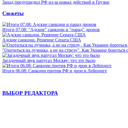
Запад предупредил РФ из-за новых действий в Грузии
Сюжеты
Итоги 07.08: "Адские" санкции и "парад" дронов
Адские санкции. Решение Сената США
"Охотиться на лучника, а не на стрелу". Как Украине бороться 
Загадочный звук напугал Москву: что это было
Итоги 06.08: Санкции против РФ и дрон в Лейпциге
ВЫБОР РЕДАКТОРА