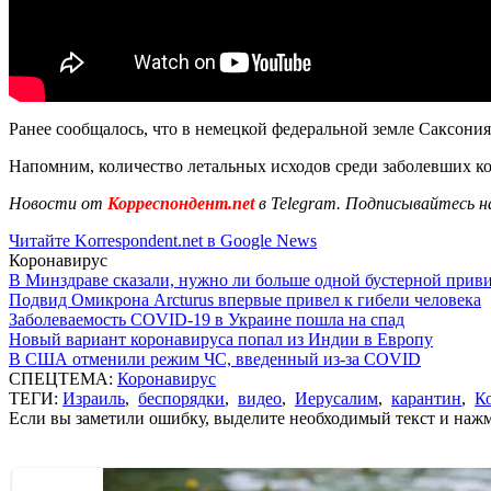
Ранее сообщалось, что в немецкой федеральной земле Саксон
Напомним, количество летальных исходов среди заболевших 
Новости от
Корреспондент.net
в Telegram. Подписывайтесь н
Читайте Korrespondent.net в Google News
Коронавирус
В Минздраве сказали, нужно ли больше одной бустерной прив
Подвид Омикрона Arcturus впервые привел к гибели человека
Заболеваемость COVID-19 в Украине пошла на спад
Новый вариант коронавируса попал из Индии в Европу
В США отменили режим ЧС, введенный из-за COVID
СПЕЦТЕМА:
Коронавирус
ТЕГИ:
Израиль
,
беспорядки
,
видео
,
Иерусалим
,
карантин
,
К
Если вы заметили ошибку, выделите необходимый текст и нажми