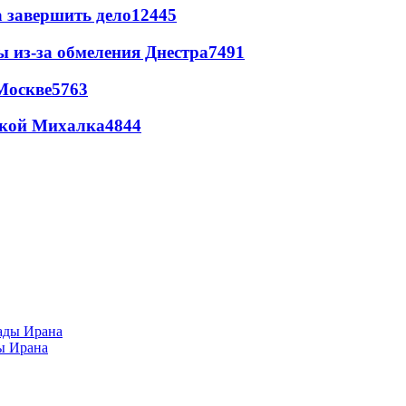
а завершить дело
12445
ы из-за обмеления Днестра
7491
Москве
5763
цкой Михалка
4844
ы Ирана