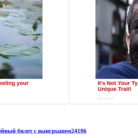
рейный билет с выигрышем
24106