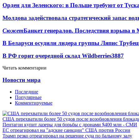
Орден для Зеленского: в Польше требуют от Туск
Молдова задействовала стратегический запас вод
Сюжет
Банкет генералов. Последствия взрыва в 
В Беларуси осудили лидера группы Ляпис Трубе
В РФ горит очередной склад Wildberries
3887
Читать комментарии
Новости мира
Последние
Популярные
Комментируемые
США перехватили более 50 судов после возобновления блокад
Пентагон купит лазеры для борьбы с дронами $400 млн - СМИ
ЕС отреагировал на "адские санкции" США против России
Трамп резко отреагировал на решение суда по бальному залу