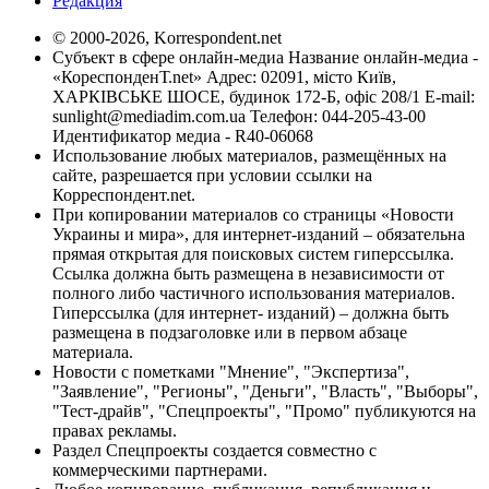
Редакция
© 2000-2026, Korrespondent.net
Субъект в сфере онлайн-медиа Название онлайн-медиа -
«КореспонденТ.net» Адрес: 02091, місто Київ,
ХАРКІВСЬКЕ ШОСЕ, будинок 172-Б, офіс 208/1 E-mail:
sunlight@mediadim.com.ua
Телефон: 044-205-43-00
Идентификатор медиа - R40-06068
Использование любых материалов, размещённых на
сайте, разрешается при условии ссылки на
Корреспондент.net.
При копировании материалов со страницы «Новости
Украины и мира», для интернет-изданий – обязательна
прямая открытая для поисковых систем гиперссылка.
Ссылка должна быть размещена в независимости от
полного либо частичного использования материалов.
Гиперссылка (для интернет- изданий) – должна быть
размещена в подзаголовке или в первом абзаце
материала.
Новости с пометками "Мнение", "Экспертиза",
"Заявление", "Регионы", "Деньги", "Власть", "Выборы",
"Тест-драйв", "Спецпроекты", "Промо" публикуются на
правах рекламы.
Раздел Спецпроекты создается совместно с
коммерческими партнерами.