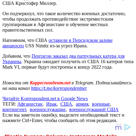
США Кристофер Миллер.
Он подчеркнул, что такое количество военных достаточно,
чтобы продолжать противодействие экстремистским
группировкам в Афганистане и обучение местных
правительственных сил.
Напомним, что США
оставили в Персидском заливе
авианосец
USS Nimitz из-за угроз Ирана.
Добавим, что
Пентагон заказал два патрульных катера для
Украины
. Украина ожидает получить от США 16 катеров типа
Mark VI, первые будут построены к концу 2022 года.
Новости от
Корреспондент.net
в Telegram. Подписывайтесь
на наш канал
https://t.me/korrespondentnet
Читайте Korrespondent.net в Google News
ТЕГИ:
Афганистан
,
Ирак
,
США
,
армия
,
военные
,
контингент
,
военнослужащие
,
военнослужащий США
Если вы заметили ошибку, выделите необходимый текст и
нажмите Ctrl+Enter, чтобы сообщить об этом редакции.