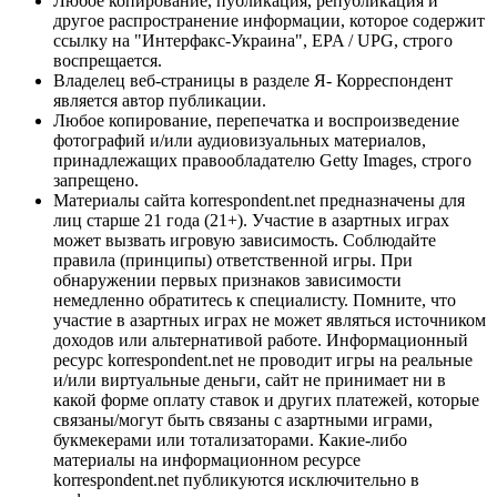
Любое копирование, публикация, републикация и
другое распространение информации, которое содержит
ссылку на "Интерфакс-Украина", EPA / UPG, строго
воспрещается.
Владелец веб-страницы в разделе Я- Корреспондент
является автор публикации.
Любое копирование, перепечатка и воспроизведение
фотографий и/или аудиовизуальных материалов,
принадлежащих правообладателю Getty Images, строго
запрещено.
Материалы сайта korrespondent.net предназначены для
лиц старше 21 года (21+). Участие в азартных играх
может вызвать игровую зависимость. Соблюдайте
правила (принципы) ответственной игры. При
обнаружении первых признаков зависимости
немедленно обратитесь к специалисту. Помните, что
участие в азартных играх не может являться источником
доходов или альтернативой работе. Информационный
ресурс korrespondent.net не проводит игры на реальные
и/или виртуальные деньги, сайт не принимает ни в
какой форме оплату ставок и других платежей, которые
связаны/могут быть связаны с азартными играми,
букмекерами или тотализаторами. Какие-либо
материалы на информационном ресурсе
korrespondent.net публикуются исключительно в