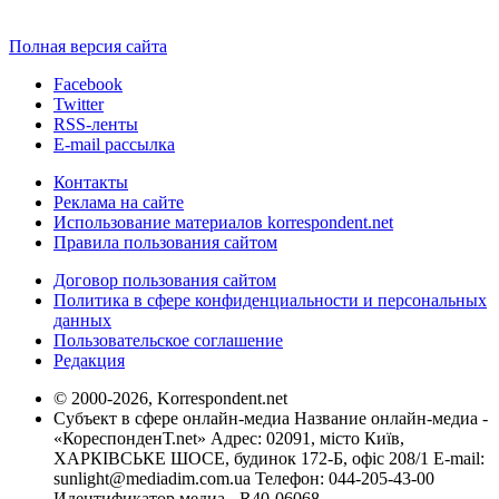
Полная версия сайта
Facebook
Twitter
RSS-ленты
E-mail рассылка
Контакты
Реклама на сайте
Использование материалов korrespondent.net
Правила пользования сайтом
Договор пользования сайтом
Политика в сфере конфиденциальности и персональных
данных
Пользовательское соглашение
Редакция
© 2000-2026, Korrespondent.net
Субъект в сфере онлайн-медиа Название онлайн-медиа -
«КореспонденТ.net» Адрес: 02091, місто Київ,
ХАРКІВСЬКЕ ШОСЕ, будинок 172-Б, офіс 208/1 E-mail:
sunlight@mediadim.com.ua
Телефон: 044-205-43-00
Идентификатор медиа - R40-06068