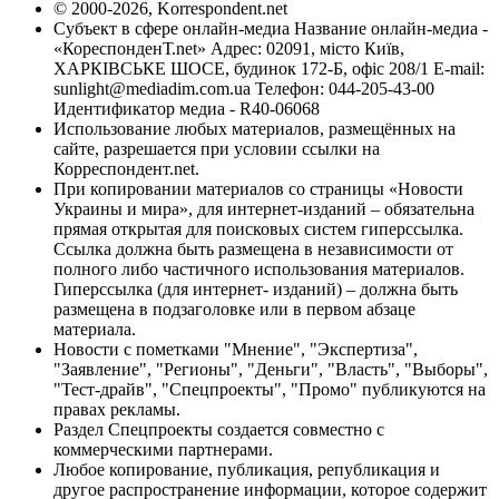
© 2000-2026, Korrespondent.net
Субъект в сфере онлайн-медиа Название онлайн-медиа -
«КореспонденТ.net» Адрес: 02091, місто Київ,
ХАРКІВСЬКЕ ШОСЕ, будинок 172-Б, офіс 208/1 E-mail:
sunlight@mediadim.com.ua
Телефон: 044-205-43-00
Идентификатор медиа - R40-06068
Использование любых материалов, размещённых на
сайте, разрешается при условии ссылки на
Корреспондент.net.
При копировании материалов со страницы «Новости
Украины и мира», для интернет-изданий – обязательна
прямая открытая для поисковых систем гиперссылка.
Ссылка должна быть размещена в независимости от
полного либо частичного использования материалов.
Гиперссылка (для интернет- изданий) – должна быть
размещена в подзаголовке или в первом абзаце
материала.
Новости с пометками "Мнение", "Экспертиза",
"Заявление", "Регионы", "Деньги", "Власть", "Выборы",
"Тест-драйв", "Спецпроекты", "Промо" публикуются на
правах рекламы.
Раздел Спецпроекты создается совместно с
коммерческими партнерами.
Любое копирование, публикация, републикация и
другое распространение информации, которое содержит