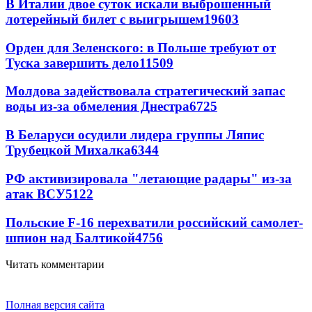
В Италии двое суток искали выброшенный
лотерейный билет с выигрышем
19603
Орден для Зеленского: в Польше требуют от
Туска завершить дело
11509
Молдова задействовала стратегический запас
воды из-за обмеления Днестра
6725
В Беларуси осудили лидера группы Ляпис
Трубецкой Михалка
6344
РФ активизировала "летающие радары" из-за
атак ВСУ
5122
Польские F-16 перехватили российский самолет-
шпион над Балтикой
4756
Читать комментарии
Полная версия сайта