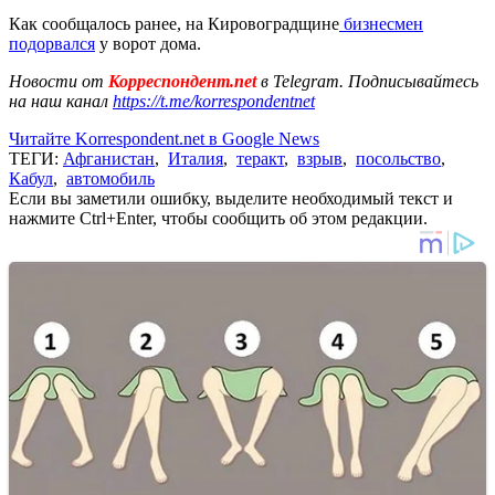
Как сообщалось ранее, на Кировоградщине
бизнесмен
подорвался
у ворот дома.
Новости от
Корреспондент.net
в Telegram. Подписывайтесь
на наш канал
https://t.me/korrespondentnet
Читайте Korrespondent.net в Google News
ТЕГИ:
Афганистан
,
Италия
,
теракт
,
взрыв
,
посольство
,
Кабул
,
автомобиль
Если вы заметили ошибку, выделите необходимый текст и
нажмите Ctrl+Enter, чтобы сообщить об этом редакции.