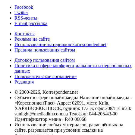
Facebook
Twitter
RSS-ленты
E-mail рассылка
Контакты
Реклама на сайте
Использование материалов korrespondent.net
Правила пользования сайтом
Договор пользования сайтом
Политика в сфере конфиденциальности и персональных
данных
Пользовательское соглашение
Редакция
© 2000-2026, Korrespondent.net
Субъект в сфере онлайн-медиа Название онлайн-медиа -
«КореспонденТ.net» Адрес: 02091, місто Київ,
ХАРКІВСЬКЕ ШОСЕ, будинок 172-Б, офіс 208/1 E-mail:
sunlight@mediadim.com.ua
Телефон: 044-205-43-00
Идентификатор медиа - R40-06068
Использование любых материалов, размещённых на
сайте, разрешается при условии ссылки на