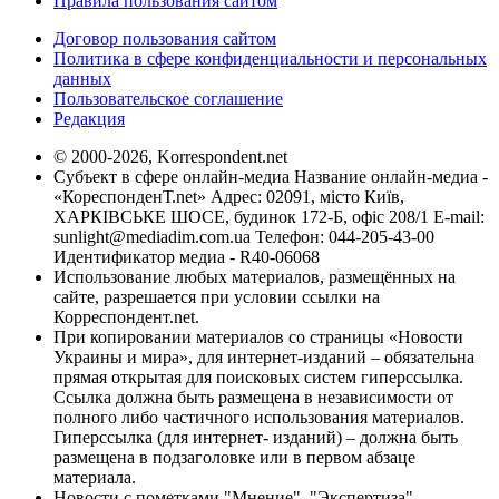
Правила пользования сайтом
Договор пользования сайтом
Политика в сфере конфиденциальности и персональных
данных
Пользовательское соглашение
Редакция
© 2000-2026, Korrespondent.net
Субъект в сфере онлайн-медиа Название онлайн-медиа -
«КореспонденТ.net» Адрес: 02091, місто Київ,
ХАРКІВСЬКЕ ШОСЕ, будинок 172-Б, офіс 208/1 E-mail:
sunlight@mediadim.com.ua
Телефон: 044-205-43-00
Идентификатор медиа - R40-06068
Использование любых материалов, размещённых на
сайте, разрешается при условии ссылки на
Корреспондент.net.
При копировании материалов со страницы «Новости
Украины и мира», для интернет-изданий – обязательна
прямая открытая для поисковых систем гиперссылка.
Ссылка должна быть размещена в независимости от
полного либо частичного использования материалов.
Гиперссылка (для интернет- изданий) – должна быть
размещена в подзаголовке или в первом абзаце
материала.
Новости с пометками "Мнение", "Экспертиза",