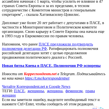
ассамблеи начиная с 1 марта, чтобы усилить ее влияние в 47
странах Совета Европы и за их пределами, в тесном
сотрудничестве с Комитетом министров и генеральным
секретарем", - сказала Хатзивасилиу-Цовилис.
Дипломат уже более 20 лет работает с депутатами в ПАСЕ, в
частности в Мониторинговом и Политическом комитете
организации. Свою карьеру в Совете Европы она начала еще
в 1993 году в Еврокомиссии по правам человека.
Напомним, что ранее
ПАСЕ предложили подтвердить
полномочия делегации РФ
. Ратифицировать полномочия
российской делегации хотят с целью продолжения
продвижения политического диалога с Россией.
Новая битва Киева в ПАСЕ. Полномочия РФ оспорены
Новости от
Корреспондент.net
в Telegram. Подписывайтесь
на наш канал
https://t.me/korrespondentnet
Читайте Korrespondent.net в Google News
ТЕГИ:
ПАСЕ
,
женщины
,
женщина
,
феминизм
,
права
женщин
Если вы заметили ошибку, выделите необходимый текст и
нажмите Ctrl+Enter, чтобы сообщить об этом редакции.