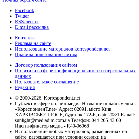
Facebook
Twitter
RSS-ленты
E-mail рассылка
Контакты
Реклама на сайте
Использование материалов korrespondent.net
Правила пользования сайтом
Договор пользования сайтом
Политика в сфере конфиденциальности и персональных
данных
Пользовательское соглашение
Редакция
© 2000-2026, Korrespondent.net
Субъект в сфере онлайн-медиа Название онлайн-медиа -
«КореспонденТ.net» Адрес: 02091, місто Київ,
ХАРКІВСЬКЕ ШОСЕ, будинок 172-Б, офіс 208/1 E-mail:
sunlight@mediadim.com.ua
Телефон: 044-205-43-00
Идентификатор медиа - R40-06068
Использование любых материалов, размещённых на
сайте, разрешается при условии ссылки на