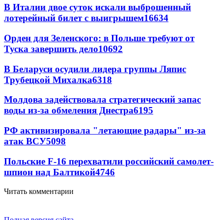
В Италии двое суток искали выброшенный
лотерейный билет с выигрышем
16634
Орден для Зеленского: в Польше требуют от
Туска завершить дело
10692
В Беларуси осудили лидера группы Ляпис
Трубецкой Михалка
6318
Молдова задействовала стратегический запас
воды из-за обмеления Днестра
6195
РФ активизировала "летающие радары" из-за
атак ВСУ
5098
Польские F-16 перехватили российский самолет-
шпион над Балтикой
4746
Читать комментарии
Полная версия сайта