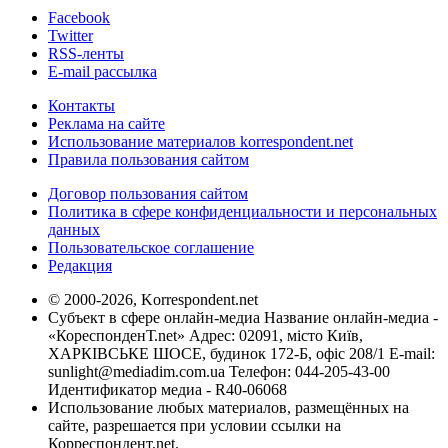
Facebook
Twitter
RSS-ленты
E-mail рассылка
Контакты
Реклама на сайте
Использование материалов korrespondent.net
Правила пользования сайтом
Договор пользования сайтом
Политика в сфере конфиденциальности и персональных
данных
Пользовательское соглашение
Редакция
© 2000-2026, Korrespondent.net
Субъект в сфере онлайн-медиа Название онлайн-медиа -
«КореспонденТ.net» Адрес: 02091, місто Київ,
ХАРКІВСЬКЕ ШОСЕ, будинок 172-Б, офіс 208/1 E-mail:
sunlight@mediadim.com.ua
Телефон: 044-205-43-00
Идентификатор медиа - R40-06068
Использование любых материалов, размещённых на
сайте, разрешается при условии ссылки на
Корреспондент.net.