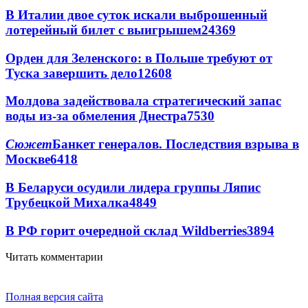
В Италии двое суток искали выброшенный
лотерейный билет с выигрышем
24369
Орден для Зеленского: в Польше требуют от
Туска завершить дело
12608
Молдова задействовала стратегический запас
воды из-за обмеления Днестра
7530
Сюжет
Банкет генералов. Последствия взрыва в
Москве
6418
В Беларуси осудили лидера группы Ляпис
Трубецкой Михалка
4849
В РФ горит очередной склад Wildberries
3894
Читать комментарии
Полная версия сайта