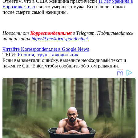
Отметим, что в США женщина практически
11 лет хранила в
морозилке тело
своего умершего мужа. Его нашли только
после смерти самой женщины.
Новости от
Корреспондент.net
в Telegram. Подписывайтесь
на наш канал
https://t.me/korrespondentnet
Читайте Korrespondent.net в Google News
ТЕГИ:
Япония
,
труп
,
холодильник
Если вы заметили ошибку, выделите необходимый текст и
нажмите Ctrl+Enter, чтобы сообщить об этом редакции.