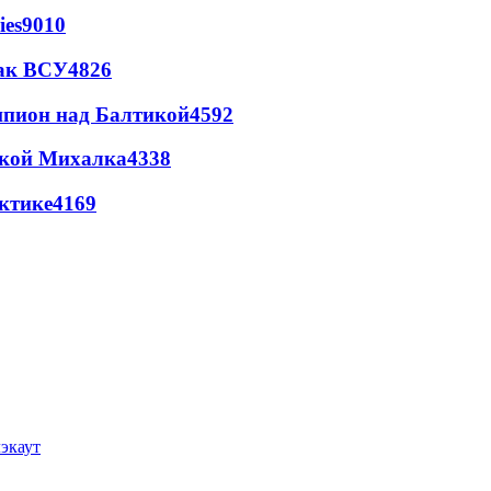
ies
9010
так ВСУ
4826
шпион над Балтикой
4592
цкой Михалка
4338
ктике
4169
лэкаут