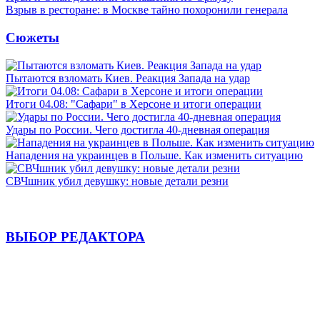
Взрыв в ресторане: в Москве тайно похоронили генерала
Сюжеты
Пытаются взломать Киев. Реакция Запада на удар
Итоги 04.08: "Сафари" в Херсоне и итоги операции
Удары по России. Чего достигла 40-дневная операция
Нападения на украинцев в Польше. Как изменить ситуацию
СВЧшник убил девушку: новые детали резни
ВЫБОР РЕДАКТОРА