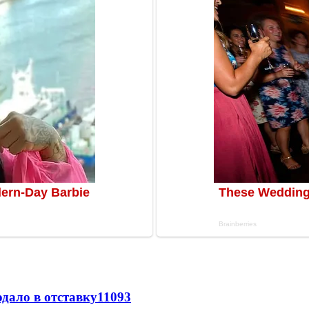
дало в отставку
11093