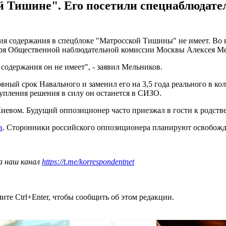
 Тишине". Его посетили спецнаблюдател
я содержания в спецблоке "Матросской Тишины" не имеет. Во в
таря Общественной наблюдательной комиссии Москвы Алексея М
 содержания он не имеет", - заявил Мельников.
ный срок Навального и заменил его на 3,5 года реального в ко
тупления решения в силу он останется в СИЗО.
иевом. Будущий оппозиционер часто приезжал в гости к родстве
в
. Сторонники российского оппозиционера планируют освобожд
а наш канал
https://t.me/korrespondentnet
те Ctrl+Enter, чтобы сообщить об этом редакции.