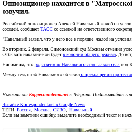
Оппозиционер находится в "Матросской
озвучил.
Российский оппозиционер Алексей Навальный жалоб на услови
соседей, сообщает
ТАСС
со ссылкой на ответственного секре
"Навальный заявил, что у него все в порядке, жалоб на условия
Во вторник, 2 февраля, Симоновский суд Москвы отменил услов
Отбывать наказание он будет
в колонии общего режима
. До вс
Напомним, что
родственник Навального стал главой села
под К
Между тем, штаб Навального объявил
о прекращении протесто
Новости от
Корреспондент.net
в Telegram. Подписывайтесь н
Читайте Korrespondent.net в Google News
ТЕГИ:
Россия
,
Москва
,
СИЗО
,
Навальный
Если вы заметили ошибку, выделите необходимый текст и нажми