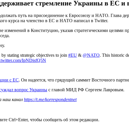
оддерживает стремление Украины в ЕС и 
одолжать путь на присоединение к Евросоюзу и НАТО. Глава д
го курса на членство в ЕС и НАТО написал в Twitter.
ние изменений в Конституцию, указав стратегическими целями 
седа.
ну.
y stating strategic objectives to join
#EU
&
@NATO
. This historic 
.twitter.com/IpNDisfQ5N
ации с ЕС
. Он надеется, что грядущий саммит Восточного партн
суждал вопрос Украины
с главой МИД РФ Сергеем Лавровым.
а наш канал
https://t.me/korrespondentnet
те Ctrl+Enter, чтобы сообщить об этом редакции.