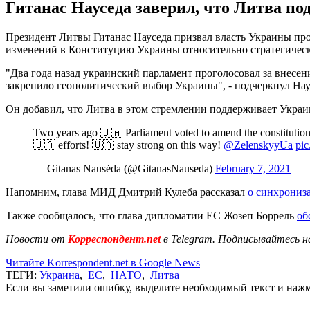
Гитанас Науседа заверил, что Литва п
Президент Литвы Гитанас Науседа призвал власть Украины пр
изменений в Конституцию Украины относительно стратегическо
"Два года назад украинский парламент проголосовал за внесе
закрепило геополитический выбор Украины", - подчеркнул Нау
Он добавил, что Литва в этом стремлении поддерживает Украи
Two years ago 🇺🇦 Parliament voted to amend the constitution b
🇺🇦 efforts! 🇺🇦 stay strong on this way!
@ZelenskyyUa
pic
— Gitanas Nausėda (@GitanasNauseda)
February 7, 2021
Напомним, глава МИД Дмитрий Кулеба рассказал
о синхрониз
Также сообщалось, что глава дипломатии ЕС Жозеп Боррель
об
Новости от
Корреспондент.net
в Telegram. Подписывайтесь н
Читайте Korrespondent.net в Google News
ТЕГИ:
Украина
,
ЕС
,
НАТО
,
Литва
Если вы заметили ошибку, выделите необходимый текст и нажми