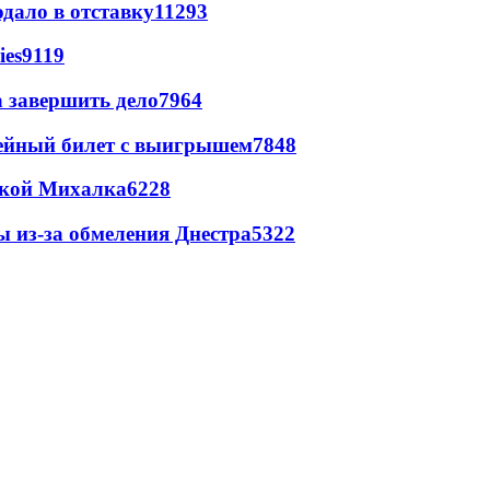
дало в отставку
11293
ies
9119
а завершить дело
7964
рейный билет с выигрышем
7848
цкой Михалка
6228
ы из-за обмеления Днестра
5322