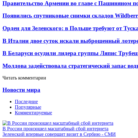
Правительство Армении во главе с Пашиняном по
Появились спутниковые снимки складов Wildberr
Орден для Зеленского: в Польше требуют от Туск
В Италии двое суток искали выброшенный лоте
В Беларуси осудили лидера группы Ляпис Трубе
Молдова задействовала стратегический запас вод
Читать комментарии
Новости мира
Последние
Популярные
Комментируемые
В России произошел масштабный сбой интернета
Зеленский впервые совершит визит в Сербию - СМИ