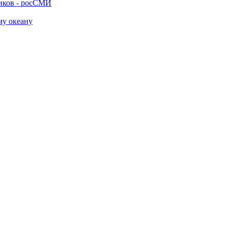
ников - росСМИ
му океану