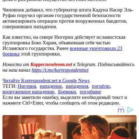
Чиновник добавил, что губернатор штата Кадуна Насир Эль-
Руфаи поручил органам государственной безопасности
активизировать операции против вооруженных бандитов,
совершивших нападения.
Как известно, на севере Нигерии действует исламистская
группировка Боко Харам, объявившая себя частью
Исламского государства. Ранее
военные уничтожили 23
боевика
этой группировки.
Новости от
Корреспондент.net
в Telegram. Подписывайтесь
на наш канал
https://t.me/korrespondentnet
Читайте Korrespondent.net в Google News
ТЕГИ:
Нигерия
,
нападение
,
нападения
,
погибли
,
вооруженное нападение
,
Боевики
,
погибшие
Если вы заметили ошибку, выделите необходимый текст и
нажмите Ctrl+Enter, чтобы сообщить об этом редакции.