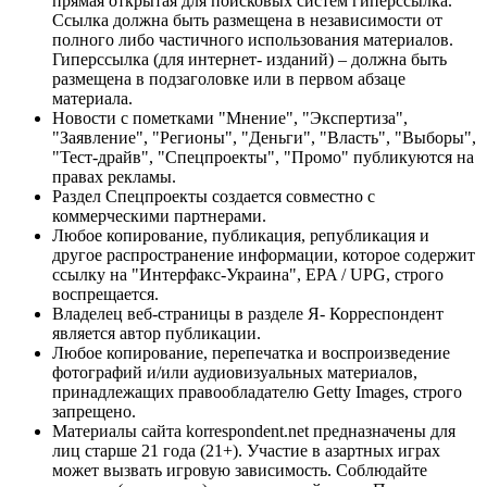
прямая открытая для поисковых систем гиперссылка.
Ссылка должна быть размещена в независимости от
полного либо частичного использования материалов.
Гиперссылка (для интернет- изданий) – должна быть
размещена в подзаголовке или в первом абзаце
материала.
Новости с пометками "Мнение", "Экспертиза",
"Заявление", "Регионы", "Деньги", "Власть", "Выборы",
"Тест-драйв", "Спецпроекты", "Промо" публикуются на
правах рекламы.
Раздел Спецпроекты создается совместно с
коммерческими партнерами.
Любое копирование, публикация, републикация и
другое распространение информации, которое содержит
ссылку на "Интерфакс-Украина", EPA / UPG, строго
воспрещается.
Владелец веб-страницы в разделе Я- Корреспондент
является автор публикации.
Любое копирование, перепечатка и воспроизведение
фотографий и/или аудиовизуальных материалов,
принадлежащих правообладателю Getty Images, строго
запрещено.
Материалы сайта korrespondent.net предназначены для
лиц старше 21 года (21+). Участие в азартных играх
может вызвать игровую зависимость. Соблюдайте