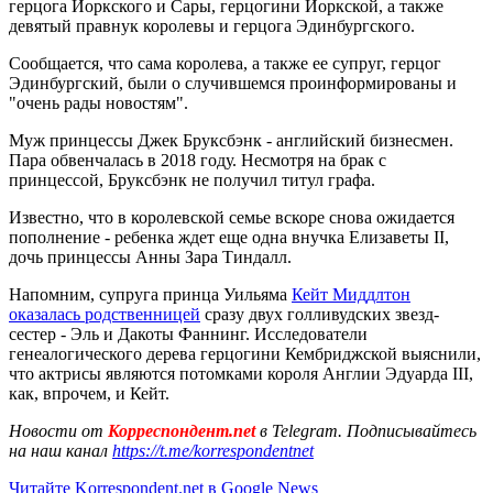
герцога Йоркского и Сары, герцогини Йоркской, а также
девятый правнук королевы и герцога Эдинбургского.
Сообщается, что сама королева, а также ее супруг, герцог
Эдинбургский, были о случившемся проинформированы и
"очень рады новостям".
Муж принцессы Джек Бруксбэнк - английский бизнесмен.
Пара обвенчалась в 2018 году. Несмотря на брак с
принцессой, Бруксбэнк не получил титул графа.
Известно, что в королевской семье вскоре снова ожидается
пополнение - ребенка ждет еще одна внучка Елизаветы II,
дочь принцессы Анны Зара Тиндалл.
Напомним, супруга принца Уильяма
Кейт Миддлтон
оказалась родственницей
сразу двух голливудских звезд-
сестер - Эль и Дакоты Фаннинг. Исследователи
генеалогического дерева герцогини Кембриджской выяснили,
что актрисы являются потомками короля Англии Эдуарда III,
как, впрочем, и Кейт.
Новости от
Корреспондент.net
в Telegram. Подписывайтесь
на наш канал
https://t.me/korrespondentnet
Читайте Korrespondent.net в Google News