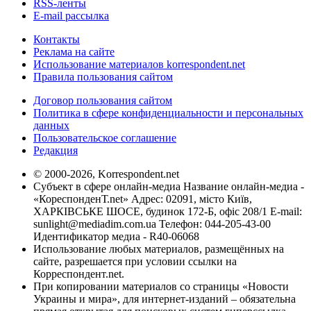
RSS-ленты
E-mail рассылка
Контакты
Реклама на сайте
Использование материалов korrespondent.net
Правила пользования сайтом
Договор пользования сайтом
Политика в сфере конфиденциальности и персональных
данных
Пользовательское соглашение
Редакция
© 2000-2026, Korrespondent.net
Субъект в сфере онлайн-медиа Название онлайн-медиа -
«КореспонденТ.net» Адрес: 02091, місто Київ,
ХАРКІВСЬКЕ ШОСЕ, будинок 172-Б, офіс 208/1 E-mail:
sunlight@mediadim.com.ua
Телефон: 044-205-43-00
Идентификатор медиа - R40-06068
Использование любых материалов, размещённых на
сайте, разрешается при условии ссылки на
Корреспондент.net.
При копировании материалов со страницы «Новости
Украины и мира», для интернет-изданий – обязательна