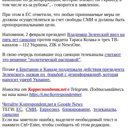
том числе из-за рубежа", - говорится в заявлении.
При этом в ЕС отметили, что любые принимаемые меры не
должны осуществляться за счет свободы СМИ и должны быть
пропорциональными цели.
Напомним, 2 февраля президент
Владимир Зеленский ввел на
пять лет санкции
против нардепа Тараса Козака и трех ТВ-
каналов – 112 Украина, ZIK и NewsOne.
В свою очередь попавшие под санкции телеканалы
считают
это решение "политической расправой"
.
Позже
в Британии и Канаде
поддержали действия президента
Зеленского, назвав их борьбой с дезинформацией, которая
наносит ущерб Украине.
Новости от
Корреспондент.net
в Telegram. Подписывайтесь
на наш канал
https://t.me/korrespondentnet
Читайте Korrespondent.net в Google News
ТЕГИ:
ЕС
,
СМИ
,
Евросоюз
,
блокирование
,
телеканалы
,
санкции
Если вы заметили ошибку, выделите необходимый текст и
нажмите Ctrl+Enter, чтобы сообщить об этом редакции.