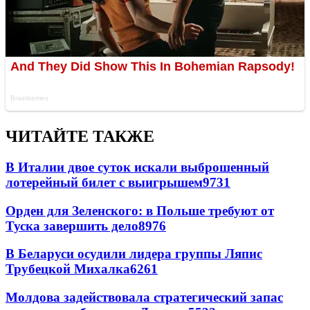
ЧИТАЙТЕ ТАКЖЕ
В Италии двое суток искали выброшенный
лотерейный билет с выигрышем
9731
Орден для Зеленского: в Польше требуют от
Туска завершить дело
8976
В Беларуси осудили лидера группы Ляпис
Трубецкой Михалка
6261
Молдова задействовала стратегический запас