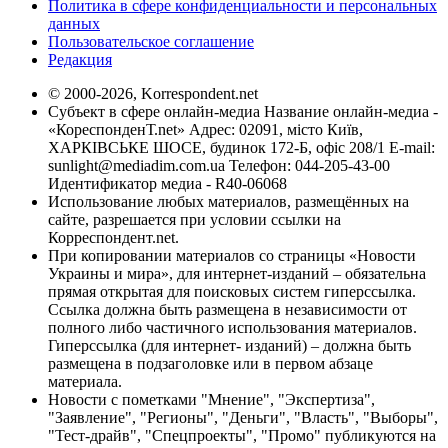
Политика в сфере конфиденциальности и персональных
данных
Пользовательское соглашение
Редакция
© 2000-2026, Korrespondent.net
Субъект в сфере онлайн-медиа Название онлайн-медиа -
«КореспонденТ.net» Адрес: 02091, місто Київ,
ХАРКІВСЬКЕ ШОСЕ, будинок 172-Б, офіс 208/1 E-mail:
sunlight@mediadim.com.ua
Телефон: 044-205-43-00
Идентификатор медиа - R40-06068
Использование любых материалов, размещённых на
сайте, разрешается при условии ссылки на
Корреспондент.net.
При копировании материалов со страницы «Новости
Украины и мира», для интернет-изданий – обязательна
прямая открытая для поисковых систем гиперссылка.
Ссылка должна быть размещена в независимости от
полного либо частичного использования материалов.
Гиперссылка (для интернет- изданий) – должна быть
размещена в подзаголовке или в первом абзаце
материала.
Новости с пометками "Мнение", "Экспертиза",
"Заявление", "Регионы", "Деньги", "Власть", "Выборы",
"Тест-драйв", "Спецпроекты", "Промо" публикуются на