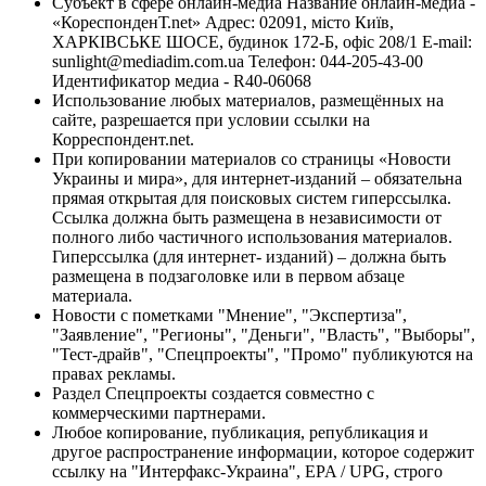
Субъект в сфере онлайн-медиа Название онлайн-медиа -
«КореспонденТ.net» Адрес: 02091, місто Київ,
ХАРКІВСЬКЕ ШОСЕ, будинок 172-Б, офіс 208/1 E-mail:
sunlight@mediadim.com.ua
Телефон: 044-205-43-00
Идентификатор медиа - R40-06068
Использование любых материалов, размещённых на
сайте, разрешается при условии ссылки на
Корреспондент.net.
При копировании материалов со страницы «Новости
Украины и мира», для интернет-изданий – обязательна
прямая открытая для поисковых систем гиперссылка.
Ссылка должна быть размещена в независимости от
полного либо частичного использования материалов.
Гиперссылка (для интернет- изданий) – должна быть
размещена в подзаголовке или в первом абзаце
материала.
Новости с пометками "Мнение", "Экспертиза",
"Заявление", "Регионы", "Деньги", "Власть", "Выборы",
"Тест-драйв", "Спецпроекты", "Промо" публикуются на
правах рекламы.
Раздел Спецпроекты создается совместно с
коммерческими партнерами.
Любое копирование, публикация, републикация и
другое распространение информации, которое содержит
ссылку на "Интерфакс-Украина", EPA / UPG, строго