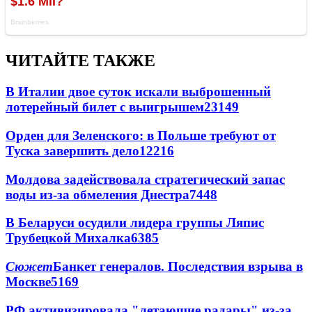
ЧИТАЙТЕ ТАКЖЕ
В Италии двое суток искали выброшенный
лотерейный билет с выигрышем
23149
Орден для Зеленского: в Польше требуют от
Туска завершить дело
12216
Молдова задействовала стратегический запас
воды из-за обмеления Днестра
7448
В Беларуси осудили лидера группы Ляпис
Трубецкой Михалка
6385
Сюжет
Банкет генералов. Последствия взрыва в
Москве
5169
РФ активизировала "летающие радары" из-за