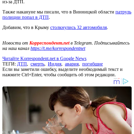
из-за ДТП.
Также накануне мы писали, что в Винницкой области
патруль
полиции попал в ДТП
.
Добавим, что в Крыму
столкнулись 32 автомобиля
.
Новости от
Корреспондент.net
в Telegram. Подписывайтесь
на наш канал
https://t.me/korrespondentnet
Читайте Korrespondent.net в Google News
ТЕГИ:
ДТП
,
смерть
,
Индия
,
авария
,
погибшие
Если вы заметили ошибку, выделите необходимый текст и
нажмите Ctrl+Enter, чтобы сообщить об этом редакции.