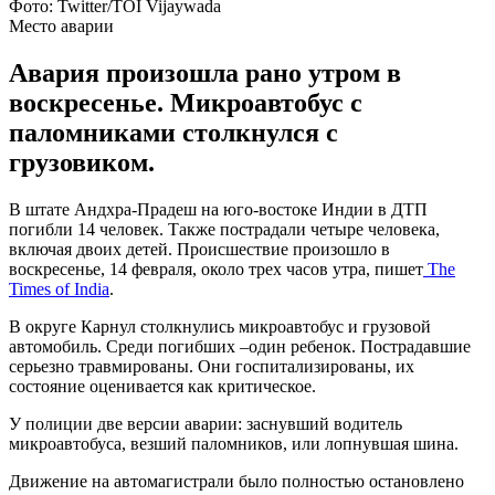
Фото: Twitter/TOI Vijaywada
Место аварии
Авария произошла рано утром в
воскресенье. Микроавтобус с
паломниками столкнулся с
грузовиком.
В штате Андхра-Прадеш на юго-востоке Индии в ДТП
погибли 14 человек. Также пострадали четыре человека,
включая двоих детей. Происшествие произошло в
воскресенье, 14 февраля, около трех часов утра, пишет
The
Times of India
.
В округе Карнул столкнулись микроавтобус и грузовой
автомобиль. Среди погибших –один ребенок. Пострадавшие
серьезно травмированы. Они госпитализированы, их
состояние оценивается как критическое.
У полиции две версии аварии: заснувший водитель
микроавтобуса, везший паломников, или лопнувшая шина.
Движение на автомагистрали было полностью остановлено