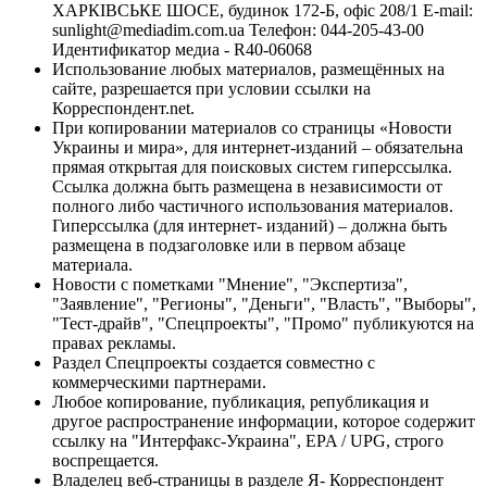
ХАРКІВСЬКЕ ШОСЕ, будинок 172-Б, офіс 208/1 E-mail:
sunlight@mediadim.com.ua
Телефон: 044-205-43-00
Идентификатор медиа - R40-06068
Использование любых материалов, размещённых на
сайте, разрешается при условии ссылки на
Корреспондент.net.
При копировании материалов со страницы «Новости
Украины и мира», для интернет-изданий – обязательна
прямая открытая для поисковых систем гиперссылка.
Ссылка должна быть размещена в независимости от
полного либо частичного использования материалов.
Гиперссылка (для интернет- изданий) – должна быть
размещена в подзаголовке или в первом абзаце
материала.
Новости с пометками "Мнение", "Экспертиза",
"Заявление", "Регионы", "Деньги", "Власть", "Выборы",
"Тест-драйв", "Спецпроекты", "Промо" публикуются на
правах рекламы.
Раздел Спецпроекты создается совместно с
коммерческими партнерами.
Любое копирование, публикация, републикация и
другое распространение информации, которое содержит
ссылку на "Интерфакс-Украина", EPA / UPG, строго
воспрещается.
Владелец веб-страницы в разделе Я- Корреспондент