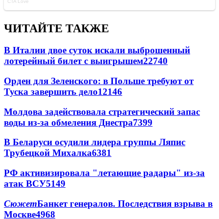
ЧИТАЙТЕ ТАКЖЕ
В Италии двое суток искали выброшенный
лотерейный билет с выигрышем
22740
Орден для Зеленского: в Польше требуют от
Туска завершить дело
12146
Молдова задействовала стратегический запас
воды из-за обмеления Днестра
7399
В Беларуси осудили лидера группы Ляпис
Трубецкой Михалка
6381
РФ активизировала "летающие радары" из-за
атак ВСУ
5149
Сюжет
Банкет генералов. Последствия взрыва в
Москве
4968