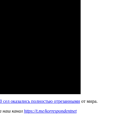
0 сел оказались полностью отрезанными
от мира.
а наш канал
https://t.me/korrespondentnet