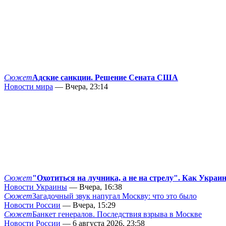
Сюжет
Адские санкции. Решение Сената США
Новости мира
— Вчера, 23:14
Сюжет
"Охотиться на лучника, а не на стрелу". Как Украи
Новости Украины
— Вчера, 16:38
Сюжет
Загадочный звук напугал Москву: что это было
Новости России
— Вчера, 15:29
Сюжет
Банкет генералов. Последствия взрыва в Москве
Новости России
— 6 августа 2026, 23:58