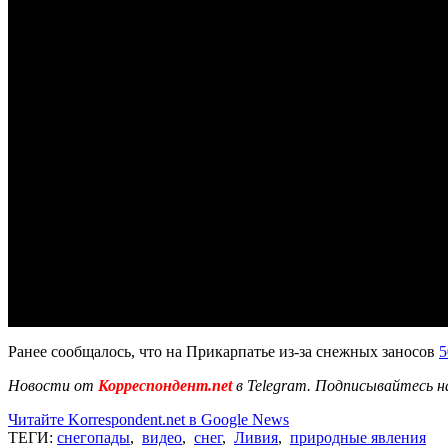
Ранее сообщалось, что на Прикарпатье из-за снежных заносов
5
Новости от
Корреспондент.net
в Telegram. Подписывайтесь н
Читайте Korrespondent.net в Google News
ТЕГИ:
снегопады
,
видео
,
снег
,
Ливия
,
природные явления