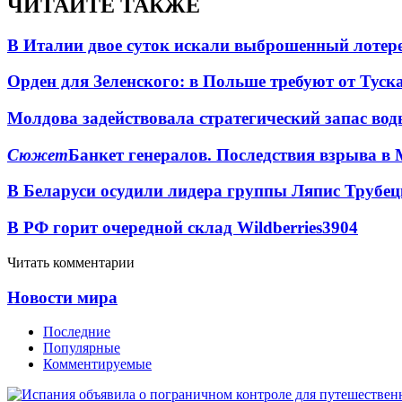
ЧИТАЙТЕ ТАКЖЕ
В Италии двое суток искали выброшенный лоте
Орден для Зеленского: в Польше требуют от Туск
Молдова задействовала стратегический запас вод
Сюжет
Банкет генералов. Последствия взрыва в 
В Беларуси осудили лидера группы Ляпис Трубе
В РФ горит очередной склад Wildberries
3904
Читать комментарии
Новости мира
Последние
Популярные
Комментируемые