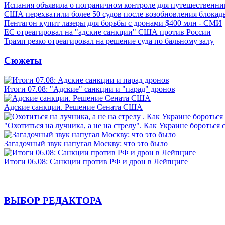
Испания объявила о пограничном контроле для путешественни
США перехватили более 50 судов после возобновления блокад
Пентагон купит лазеры для борьбы с дронами $400 млн - СМИ
ЕС отреагировал на "адские санкции" США против России
Трамп резко отреагировал на решение суда по бальному залу
Сюжеты
Итоги 07.08: "Адские" санкции и "парад" дронов
Адские санкции. Решение Сената США
"Охотиться на лучника, а не на стрелу". Как Украине бороться 
Загадочный звук напугал Москву: что это было
Итоги 06.08: Санкции против РФ и дрон в Лейпциге
ВЫБОР РЕДАКТОРА