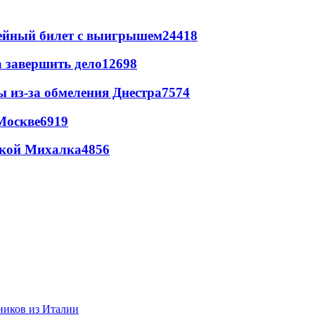
рейный билет с выигрышем
24418
а завершить дело
12698
ы из-за обмеления Днестра
7574
Москве
6919
цкой Михалка
4856