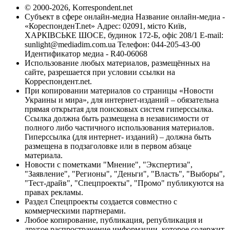
© 2000-2026, Korrespondent.net
Субъект в сфере онлайн-медиа Название онлайн-медиа -
«КореспонденТ.net» Адрес: 02091, місто Київ,
ХАРКІВСЬКЕ ШОСЕ, будинок 172-Б, офіс 208/1 E-mail:
sunlight@mediadim.com.ua
Телефон: 044-205-43-00
Идентификатор медиа - R40-06068
Использование любых материалов, размещённых на
сайте, разрешается при условии ссылки на
Корреспондент.net.
При копировании материалов со страницы «Новости
Украины и мира», для интернет-изданий – обязательна
прямая открытая для поисковых систем гиперссылка.
Ссылка должна быть размещена в независимости от
полного либо частичного использования материалов.
Гиперссылка (для интернет- изданий) – должна быть
размещена в подзаголовке или в первом абзаце
материала.
Новости с пометками "Мнение", "Экспертиза",
"Заявление", "Регионы", "Деньги", "Власть", "Выборы",
"Тест-драйв", "Спецпроекты", "Промо" публикуются на
правах рекламы.
Раздел Спецпроекты создается совместно с
коммерческими партнерами.
Любое копирование, публикация, републикация и
другое распространение информации, которое содержит