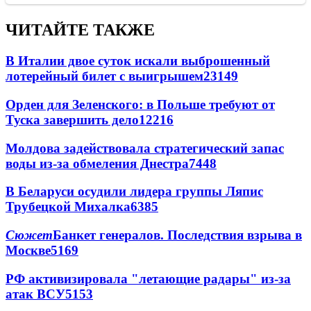
ЧИТАЙТЕ ТАКЖЕ
В Италии двое суток искали выброшенный
лотерейный билет с выигрышем
23149
Орден для Зеленского: в Польше требуют от
Туска завершить дело
12216
Молдова задействовала стратегический запас
воды из-за обмеления Днестра
7448
В Беларуси осудили лидера группы Ляпис
Трубецкой Михалка
6385
Сюжет
Банкет генералов. Последствия взрыва в
Москве
5169
РФ активизировала "летающие радары" из-за
атак ВСУ
5153