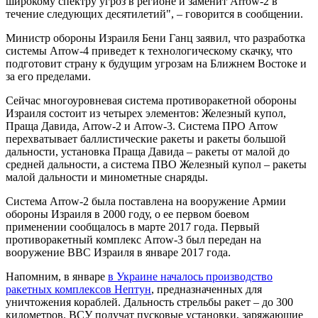
широкому спектру угроз в регионе и заменит Arrow-2 в
течение следующих десятилетий", – говорится в сообщении.
Министр обороны Израиля Бени Ганц заявил, что разработка
системы Arrow-4 приведет к технологическому скачку, что
подготовит страну к будущим угрозам на Ближнем Востоке и
за его пределами.
Сейчас многоуровневая система противоракетной обороны
Израиля состоит из четырех элементов: Железный купол,
Праща Давида, Arrow-2 и Arrow-3. Система ПРО Arrow
перехватывает баллистические ракеты и ракеты большой
дальности, установка Праща Давида – ракеты от малой до
средней дальности, а система ПВО Железный купол – ракеты
малой дальности и минометные снаряды.
Система Arrow-2 была поставлена на вооружение Армии
обороны Израиля в 2000 году, о ее первом боевом
применении сообщалось в марте 2017 года. Первый
противоракетный комплекс Arrow-3 был передан на
вооружение ВВС Израиля в январе 2017 года.
Напомним, в январе
в Украине началось производство
ракетных комплексов Нептун
, предназначенных для
уничтожения кораблей. Дальность стрельбы ракет – до 300
километров. ВСУ получат пусковые установки, заряжающие