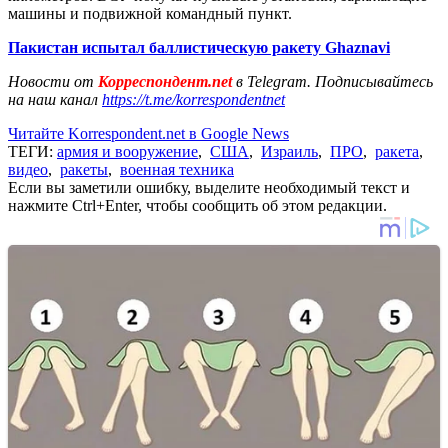
машины и подвижной командный пункт.
Пакистан испытал баллистическую ракету Ghaznavi
Новости от
Корреспондент.net
в Telegram. Подписывайтесь
на наш канал
https://t.me/korrespondentnet
Читайте Korrespondent.net в Google News
ТЕГИ:
армия и вооружение
,
США
,
Израиль
,
ПРО
,
ракета
,
видео
,
ракеты
,
военная техника
Если вы заметили ошибку, выделите необходимый текст и
нажмите Ctrl+Enter, чтобы сообщить об этом редакции.