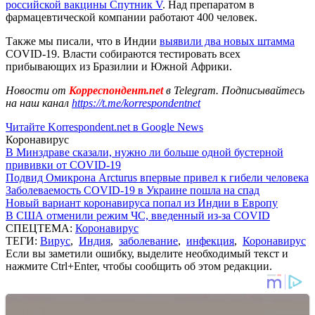
российской вакцины Спутник V
. Над препаратом в
фармацевтической компании работают 400 человек.
Также мы писали, что в Индии
выявили два новых штамма
COVID-19. Власти собираются тестировать всех
прибывающих из Бразилии и Южной Африки.
Новости от
Корреспондент.net
в Telegram. Подписывайтесь
на наш канал
https://t.me/korrespondentnet
Читайте Korrespondent.net в Google News
Коронавирус
В Минздраве сказали, нужно ли больше одной бустерной
прививки от COVID-19
Подвид Омикрона Arcturus впервые привел к гибели человека
Заболеваемость COVID-19 в Украине пошла на спад
Новый вариант коронавируса попал из Индии в Европу
В США отменили режим ЧС, введенный из-за COVID
СПЕЦТЕМА:
Коронавирус
ТЕГИ:
Вирус
,
Индия
,
заболевание
,
инфекция
,
Коронавирус
Если вы заметили ошибку, выделите необходимый текст и
нажмите Ctrl+Enter, чтобы сообщить об этом редакции.