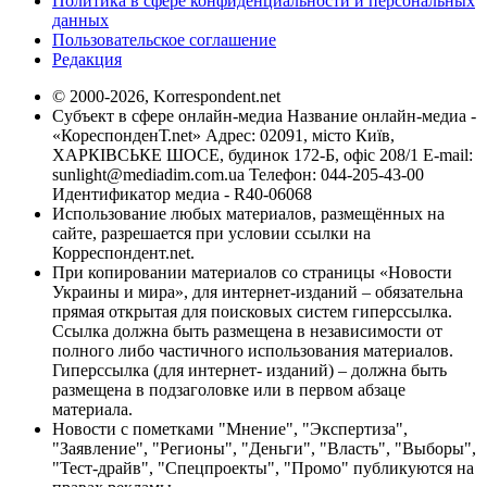
Политика в сфере конфиденциальности и персональных
данных
Пользовательское соглашение
Редакция
© 2000-2026, Korrespondent.net
Субъект в сфере онлайн-медиа Название онлайн-медиа -
«КореспонденТ.net» Адрес: 02091, місто Київ,
ХАРКІВСЬКЕ ШОСЕ, будинок 172-Б, офіс 208/1 E-mail:
sunlight@mediadim.com.ua
Телефон: 044-205-43-00
Идентификатор медиа - R40-06068
Использование любых материалов, размещённых на
сайте, разрешается при условии ссылки на
Корреспондент.net.
При копировании материалов со страницы «Новости
Украины и мира», для интернет-изданий – обязательна
прямая открытая для поисковых систем гиперссылка.
Ссылка должна быть размещена в независимости от
полного либо частичного использования материалов.
Гиперссылка (для интернет- изданий) – должна быть
размещена в подзаголовке или в первом абзаце
материала.
Новости с пометками "Мнение", "Экспертиза",
"Заявление", "Регионы", "Деньги", "Власть", "Выборы",
"Тест-драйв", "Спецпроекты", "Промо" публикуются на